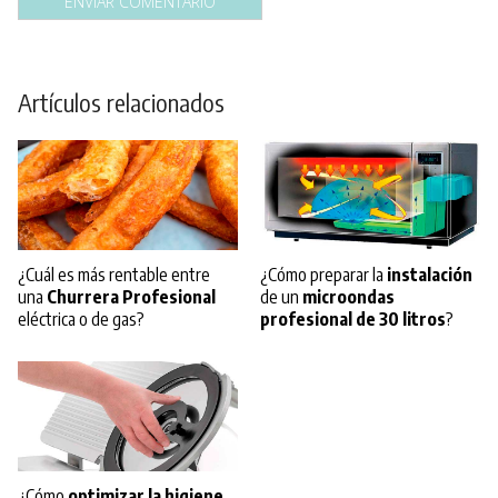
Artículos relacionados
¿Cuál es más rentable entre
¿Cómo preparar la
instalación
una
Churrera Profesional
de un
microondas
eléctrica o de gas?
profesional de 30 litros
?
¿Cómo
optimizar la higiene