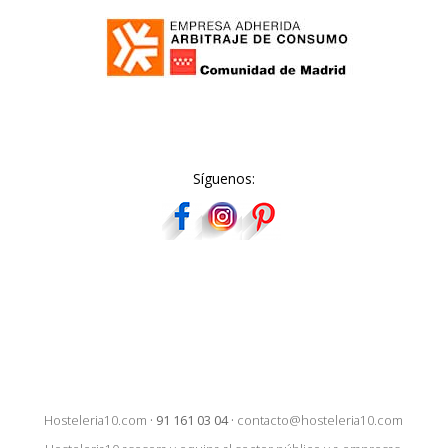
Síguenos:
Hosteleria10.com
·
91 161 03 04
·
contacto@hosteleria10.com