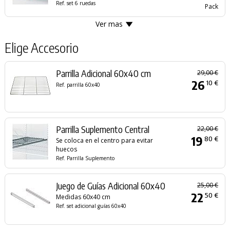
Ref. set 6 ruedas
Pack
Ver mas
Elige Accesorio
Parrilla Adicional 60x40 cm
29,00 €
26
10 €
Ref. parrilla 60x40
Parrilla Suplemento Central
22,00 €
19
80 €
Se coloca en el centro para evitar
huecos
Ref. Parrilla Suplemento
Juego de Guías Adicional 60x40
25,00 €
22
50 €
Medidas 60x40 cm
Ref. set adicional guías 60x40