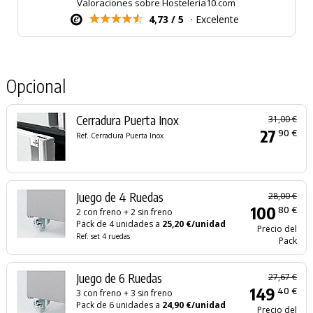
Valoraciones sobre Hosteleria10.com
4,73 / 5
· Excelente
Opcional
Cerradura Puerta Inox
31,00 €
27
90 €
Ref. Cerradura Puerta Inox
Juego de 4 Ruedas
28,00 €
100
80 €
2 con freno + 2 sin freno
Pack de 4 unidades a
25,20 €/unidad
Precio del
Ref. set 4 ruedas
Pack
Juego de 6 Ruedas
27,67 €
149
40 €
3 con freno + 3 sin freno
Pack de 6 unidades a
24,90 €/unidad
Precio del