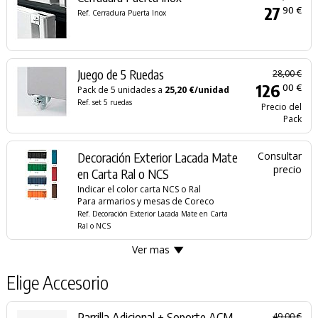
27
90 €
Ref. Cerradura Puerta Inox
Juego de 5 Ruedas
28,00 €
126
00 €
Pack de 5 unidades a
25,20 €/unidad
Ref. set 5 ruedas
Precio del
Pack
Decoración Exterior Lacada Mate
Consultar
precio
en Carta Ral o NCS
Indicar el color carta NCS o Ral
Para armarios y mesas de Coreco
Ref. Decoración Exterior Lacada Mate en Carta
Ral o NCS
Ver mas
Elige Accesorio
Parrilla Adicional + Soporte ACM
49,00 €