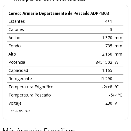
Coreco Armario Departamento de Pescado ADP-1303
Estantes
4+1
Cajones
3
Ancho
1.370
mm
Fondo
735
mm
Alto
2.160
mm
Potencia
845+502
W
Capacidad
1.165
l
Refrigerante
R-290
Temperatura Frigorífico
-2/+8
ºC
Temperatura Pescado
-5/-1ºC
Voltaje
230
V
Ref. ADP-1303
Más Armarios Frigoríficos