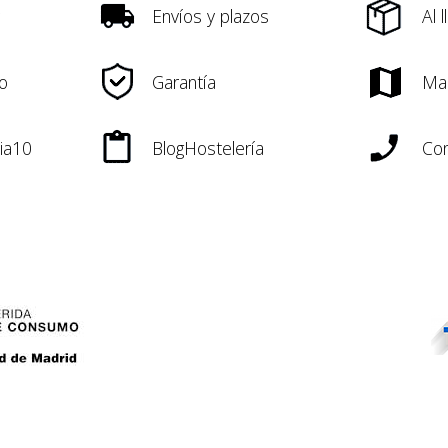
Envíos y plazos
Al 
o
Garantía
Ma
ia10
BlogHostelería
Con