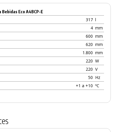
ra Bebidas Eco A4BCP-E
317
l
4
mm
600
mm
620
mm
1.800
mm
220
W
220
V
50
Hz
+1 a +10
ºC
tes