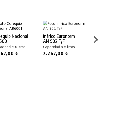
equip Nacional
Infrico Euronorm
Infrico AP 9
6001
AN 902 T/F
Capacidad 895 l
acidad 600 litros
Capacidad 895 litros
3.014,00 
667,00 €
2.267,00 €