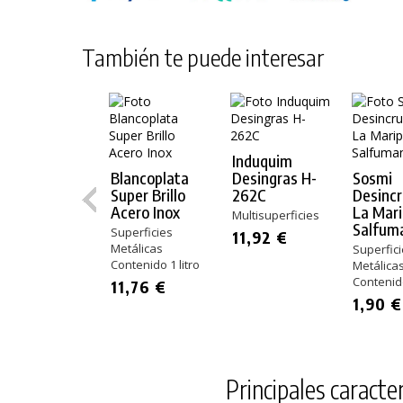
También te puede interesar
Induquim
Blancoplata
Desingras H-
Sosmi
Super Brillo
262C
Desinc
Acero Inox
La Mar
Multisuperficies
Salfum
Superficies
11,92 €
Metálicas
Superfic
Contenido 1 litro
Metálica
Contenido
11,76 €
1,90 €
Principales caracter