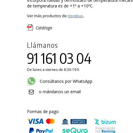
Incorpora ruedas y termostato de temperatura mecánic
de temperatura es de +1º a +10ºC.
Ver más productos de
Horekus
.
Catálogo
Llámanos
91 161 03 04
De lunes a viernes de 8:30-19 h
Consúltanos por WhatsApp
o mándanos un email
Formas de pago