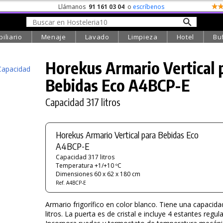
Llámanos
91 161 03 04
o
escríbenos
iliario
Menaje
Lavado
Limpieza
Hotel
Bu
Horekus Armario Vertical 
Bebidas
Eco
A4BCP-E
Capacidad 317 litros
Horekus Armario Vertical para Bebidas Eco
A4BCP-E
Capacidad 317 litros
Temperatura +1/+10 ºC
Dimensiones 60 x 62 x 180 cm
Ref. A4BCP-E
Armario frigorífico en color blanco. Tiene una capacid
litros. La puerta es de cristal e incluye 4 estantes regul