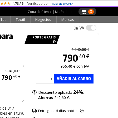
4,73 / 5
· Verificado por
0
Zona de Cliente
|
Mis Pedidos
ffet
Textil
Negocios
Marcas
IVA
Sin
para
PORTE GRATIS
1.040,00 €
790
40 €
956,40 € con IVA
1.040,00 €
790
40 €
–
+
24%
Descuento aplicado
.
Ahorras
249,60 €.
ad de 317
Entrega en 5 días hábiles
ables en altura.