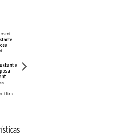
Sosmi Lejía El
Ché 5L
Induquim
Diversey
Multisuperficies
rustante
Desinfectante
Limpiador
3,90 €
iposa
Biofresh Bac H-
Sprint Emerel
ant
106
Bactericida
ies
Multisuperficies
Multisuperficies
s
22,48 €
38,40 €
 1 litro
ísticas