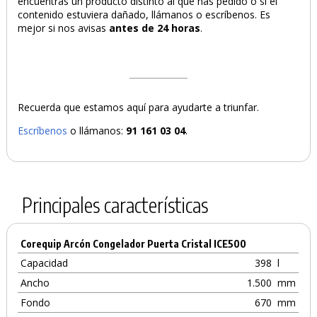
encuentras un producto distinto al que has pedido o si el
contenido estuviera dañado, llámanos o escríbenos. Es
mejor si nos avisas
antes de 24 horas
.
Recuerda que estamos aquí para ayudarte a triunfar.
Escríbenos
o llámanos:
91 161 03 04
.
Principales características
Corequip Arcón Congelador Puerta Cristal ICE500
Capacidad
398
l
Ancho
1.500
mm
Fondo
670
mm