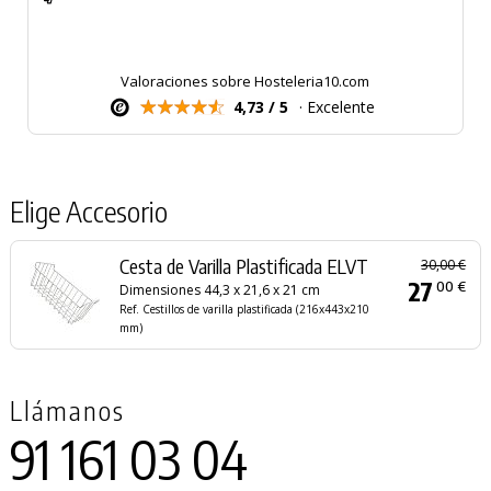
Valoraciones sobre Hosteleria10.com
4,73 / 5
· Excelente
Elige Accesorio
Cesta de Varilla Plastificada ELVT
30,00 €
27
00 €
Dimensiones 44,3 x 21,6 x 21 cm
Ref. Cestillos de varilla plastificada (216x443x210
mm)
Llámanos
91 161 03 04