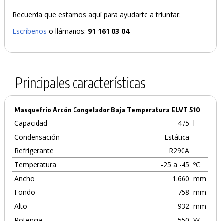
Recuerda que estamos aquí para ayudarte a triunfar.
Escríbenos
o llámanos:
91 161 03 04
.
Principales características
Masquefrio Arcón Congelador Baja Temperatura ELVT 510
Capacidad
475
l
Condensación
Estática
Refrigerante
R290A
Temperatura
-25 a -45
ºC
Ancho
1.660
mm
Fondo
758
mm
Alto
932
mm
Potencia
550
W