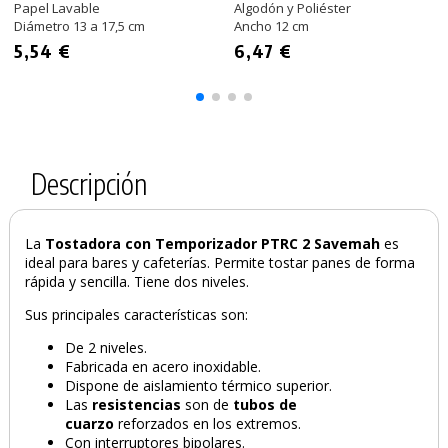
Papel Lavable
Algodón y Poliéster
Diámetro 13 a 17,5 cm
Ancho 12 cm
5,54 €
6,47 €
PRODUCTO AÑADIDO AL CARRITO
Descripción
La
Tostadora con Temporizador PTRC 2 Savemah
es
ideal para bares y cafeterías. Permite tostar panes de forma
rápida y sencilla. Tiene dos niveles.
Sus principales características son:
De 2 niveles.
Fabricada en acero inoxidable.
Dispone de aislamiento térmico superior.
Las
resistencias
son de
tubos de
cuarzo
reforzados en los extremos.
Con interruptores bipolares.