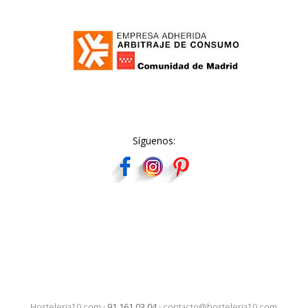
Síguenos:
Hosteleria10.com
·
91 161 03 04
·
contacto@hosteleria10.com