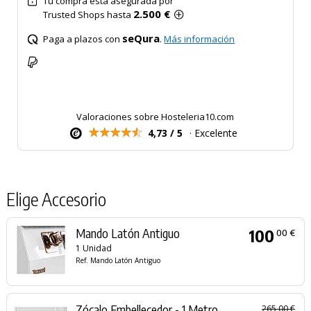
Tu compra está asegurada por
2.500 €
Trusted Shops hasta
seQura
Paga a plazos con
.
Más información
Valoraciones sobre Hosteleria10.com
4,73 / 5
· Excelente
Elige Accesorio
Mando Latón Antiguo
100
00 €
1 Unidad
Ref. Mando Latón Antiguo
Zócalo Embellecedor - 1 Metro
265,00 €