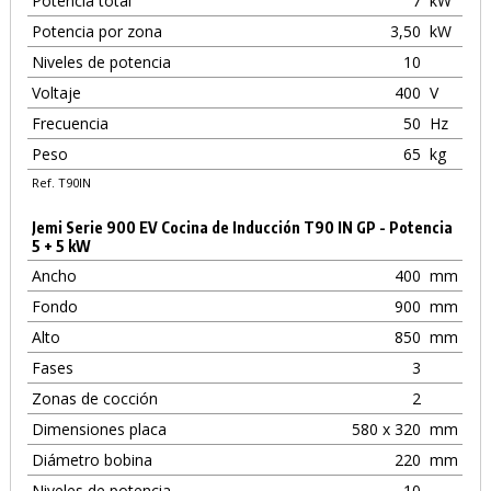
Potencia total
7
kW
Potencia por zona
3,50
kW
Niveles de potencia
10
Voltaje
400
V
Frecuencia
50
Hz
Peso
65
kg
Ref. T90IN
Jemi Serie 900 EV Cocina de Inducción T90 IN GP - Potencia
5 + 5 kW
Ancho
400
mm
Fondo
900
mm
Alto
850
mm
Fases
3
Zonas de cocción
2
Dimensiones placa
580 x 320
mm
Diámetro bobina
220
mm
Niveles de potencia
10