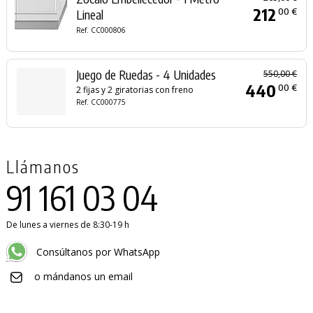
212
00 €
Lineal
Ref. CC000806
Juego de Ruedas - 4 Unidades
550,00 €
440
00 €
2 fijas y 2 giratorias con freno
Ref. CC000775
Llámanos
91 161 03 04
De lunes a viernes de 8:30-19 h
Consúltanos por WhatsApp
o mándanos un email