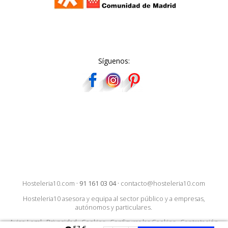
Síguenos:
Hosteleria10.com
·
91 161 03 04
·
contacto@hosteleria10.com
Hosteleria10 asesora y equipa al sector público y a empresas,
autónomos y particulares.
Aviso Legal
·
Privacidad
·
Cookies
·
Configurar las Cookies
·
Contratación
57 €