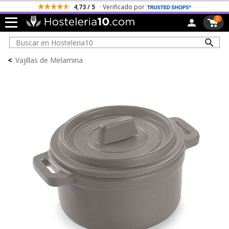
4,73 / 5
· Verificado por
0
<
Vajillas de Melamina