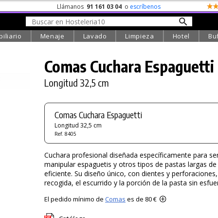
Llámanos
91 161 03 04
o
escríbenos
iliario
Menaje
Lavado
Limpieza
Hotel
Bu
Comas Cuchara Espaguetti
Longitud 32,5 cm
Comas Cuchara Espaguetti
Longitud 32,5 cm
Ref. 8405
Cuchara profesional diseñada específicamente para ser
manipular espaguetis y otros tipos de pastas largas d
eficiente. Su diseño único, con dientes y perforaciones, f
recogida, el escurrido y la porción de la pasta sin esfue
El pedido mínimo de
Comas
es de 80 €