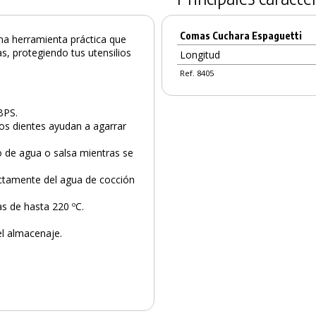
Comas Cuchara Espaguetti
na herramienta práctica que
s, protegiendo tus utensilios
Longitud
Ref. 8405
BPS.
 los dientes ayudan a agarrar
o de agua o salsa mientras se
rectamente del agua de cocción
as de hasta 220 ºC.
el almacenaje.
PRODUCTO AÑADIDO AL CARRITO