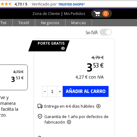
4,73 / 5
· Verificado por
0
Zona de Cliente
|
Mis Pedidos
ffet
Textil
Negocios
Marcas
IVA
Sin
PORTE GRATIS
4,70 €
3
53 €
4,70 €
4,27 € con IVA
3
53 €
–
+
vir y
e manera
Entrega en 4-6 días hábiles
acilita la
rzo.
Garantía de 1 año por defectos de
fabricación