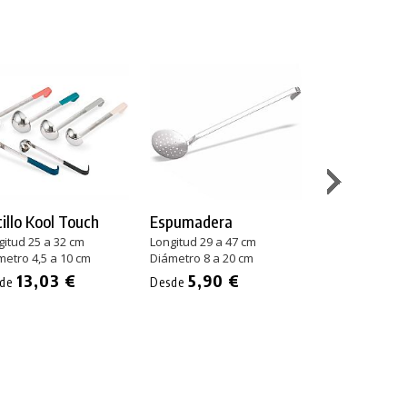
illo Kool Touch
Espumadera
Espumadera
Económica
gitud 25 a 32 cm
Longitud 29 a 47 cm
metro 4,5 a 10 cm
Diámetro 8 a 20 cm
Longitud 33 a 4
Diámetro 10 a 
13,03 €
5,90 €
sde
Desde
6,01 
Desde