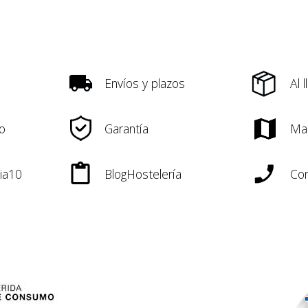
Envíos y plazos
Al 
o
Garantía
Ma
ia10
BlogHostelería
Con