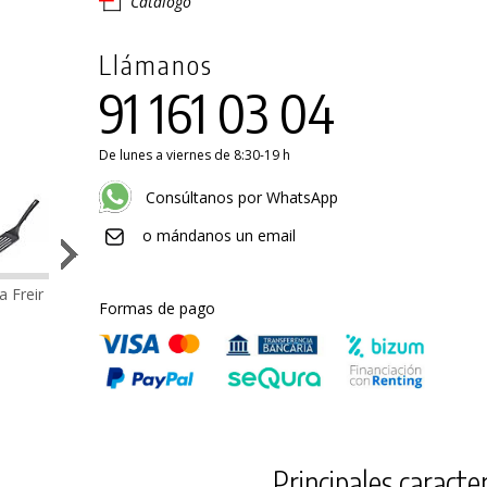
Catálogo
Llámanos
91 161 03 04
De lunes a viernes de 8:30-19 h
Consúltanos por WhatsApp
o mándanos un email
a Freir
Cazo
Espátula
Espátula
Paleta
Espumade
Formas de pago
Crepés
Perforada
Pescado
Principales caracter