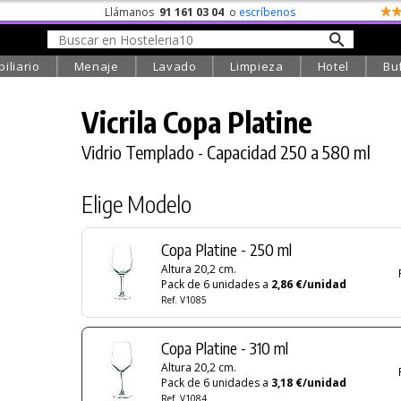
Llámanos
91 161 03 04
o
escríbenos
iliario
Menaje
Lavado
Limpieza
Hotel
Bu
Vicrila Copa Platine
Vidrio Templado - Capacidad 250 a 580 ml
Elige Modelo
Copa Platine - 250 ml
Altura 20,2 cm.
Pack de 6 unidades a
2,86 €/unidad
Ref. V1085
Copa Platine - 310 ml
Altura 20,2 cm.
Pack de 6 unidades a
3,18 €/unidad
Ref. V1084