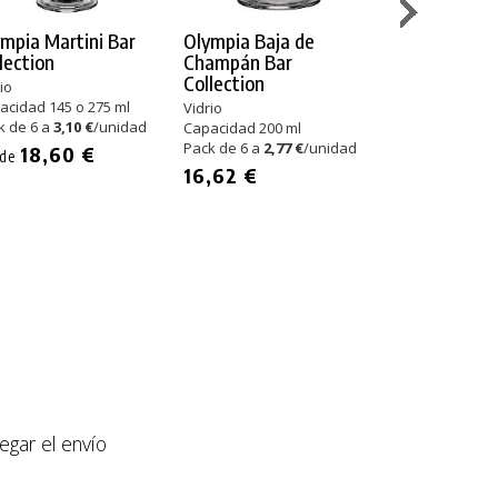
mpia Martini Bar
Olympia Baja de
Olympia Vin
lection
Champán Bar
Collection
Collection
io
Vidrio
acidad 145 o 275 ml
Capacidad 220 
Vidrio
k de 6 a
3,10 €
/unidad
Pack de 6 a
2,7
Capacidad 200 ml
Pack de 6 a
2,77 €
/unidad
18,60 €
16,62 €
sde
16,62 €
llegar el envío