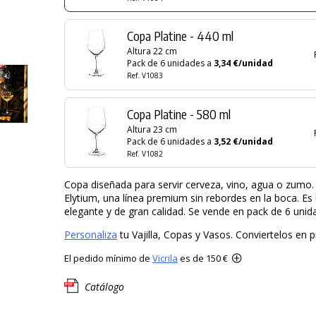
Copa Platine - 440 ml
Altura 22 cm
Pack de 6 unidades a
3,34 €/unidad
Ref. V1083
Copa Platine - 580 ml
Altura 23 cm
Pack de 6 unidades a
3,52 €/unidad
Ref. V1082
Copa diseñada para servir cerveza, vino, agua o zumo
Elytium, una línea premium sin rebordes en la boca. Es
elegante y de gran calidad. Se vende en pack de 6 unid
Personaliza
tu Vajilla, Copas y Vasos. Conviertelos en p
El pedido mínimo de
Vicrila
es de 150 €
Catálogo