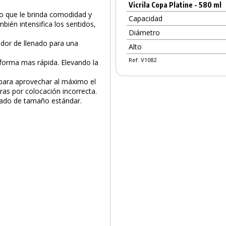
Vicrila Copa Platine - 580 ml
to que le brinda comodidad y
Capacidad
mbién intensifica los sentidos,
Diámetro
ador de llenado para una
Alto
Ref. V1082
 forma mas rápida. Elevando la
o para aprovechar al máximo el
uras por colocación incorrecta.
vado de tamaño estándar.
PRODUCTO AÑADIDO AL CARRITO