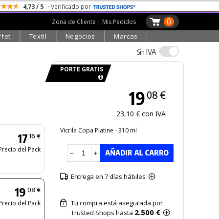
4,73 / 5
· Verificado por
0
Zona de Cliente
|
Mis Pedidos
ffet
Textil
Negocios
Marcas
IVA
Sin
PORTE GRATIS
19
08 €
23,10 € con IVA
Vicrila Copa Platine - 310 ml
17
16 €
Precio del Pack
–
+
Entrega en 7 días hábiles
19
08 €
Tu compra está asegurada por
Precio del Pack
2.500 €
Trusted Shops hasta