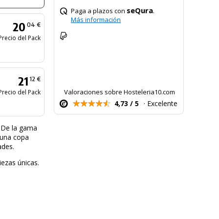
seQura
Paga a plazos con
.
Más información
20
04 €
Precio del Pack
21
12 €
Valoraciones sobre Hosteleria10.com
Precio del Pack
4,73 / 5
· Excelente
. De la gama
 una copa
ades.
iezas únicas.