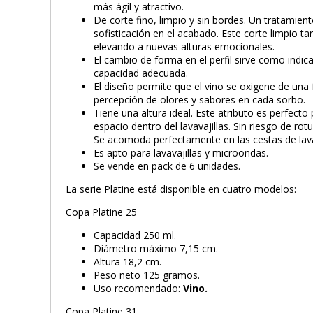
más ágil y atractivo.
De corte fino, limpio y sin bordes. Un tratamien
sofisticación en el acabado. Este corte limpio ta
elevando a nuevas alturas emocionales.
El cambio de forma en el perfil sirve como indic
capacidad adecuada.
El diseño permite que el vino se oxigene de una
percepción de olores y sabores en cada sorbo.
Tiene una altura ideal. Este atributo es perfect
espacio dentro del lavavajillas. Sin riesgo de rot
Se acomoda perfectamente en las cestas de la
Es apto para lavavajillas y microondas.
Se vende en pack de 6 unidades.
La serie Platine está disponible en cuatro modelos:
Copa Platine 25
Capacidad 250 ml.
Diámetro máximo 7,15 cm.
Altura 18,2 cm.
Peso neto 125 gramos.
Uso recomendado:
Vino.
Copa Platine 31