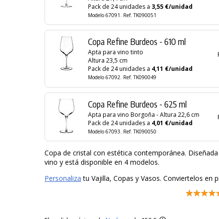
Pack de 24 unidades a
3,55 €/unidad
Modelo 67091. Ref. TK090051
Copa Refine Burdeos - 610 ml
Apta para vino tinto
Altura 23,5 cm
Pack de 24 unidades a
4,11 €/unidad
Modelo 67092. Ref. TK090049
Copa Refine Burdeos - 625 ml
Apta para vino Borgoña - Altura 22,6 cm
Pack de 24 unidades a
4,01 €/unidad
Modelo 67093. Ref. TK090050
Copa de cristal con estética contemporánea. Diseñada 
vino y está disponible en 4 modelos.
Personaliza
tu Vajilla, Copas y Vasos. Conviertelos en p