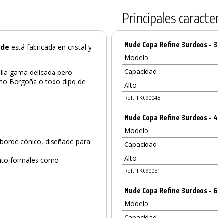
Principales caracter
Nude Copa Refine Burdeos - 
ude
está fabricada en cristal y
Modelo
Capacidad
plia gama delicada pero
Vino Borgoña o todo dipo de
Alto
Ref. TK090048
Nude Copa Refine Burdeos - 
Modelo
 borde cónico, diseñado para
Capacidad
Alto
anto formales como
Ref. TK090051
Nude Copa Refine Burdeos - 6
PRODUCTO AÑADIDO AL CARRITO
Modelo
Capacidad