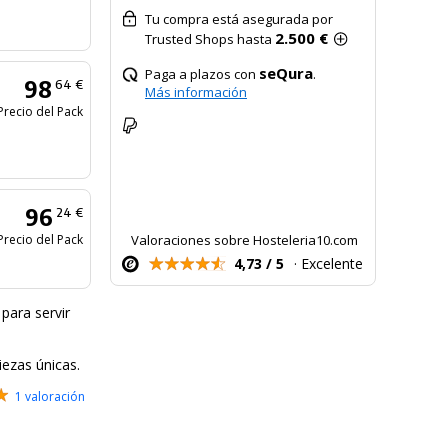
Tu compra está asegurada por
2.500 €
Trusted Shops hasta
seQura
Paga a plazos con
.
98
64 €
Más información
Precio del Pack
96
24 €
Precio del Pack
Valoraciones sobre Hosteleria10.com
4,73 / 5
· Excelente
para servir
iezas únicas.
1 valoración