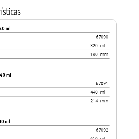
ísticas
320 ml
67090
320
ml
190
mm
440 ml
67091
440
ml
214
mm
10 ml
67092
610
ml