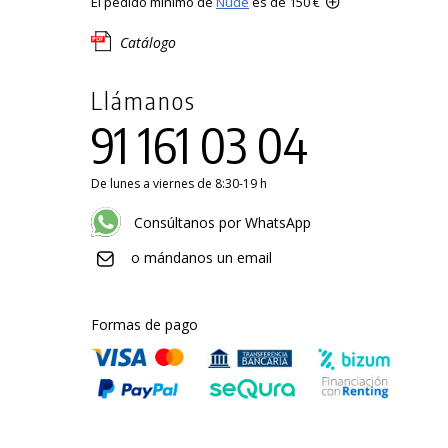
El pedido mínimo de
Nude
es de 150 €
Catálogo
Llámanos
91 161 03 04
De lunes a viernes de 8:30-19 h
Consúltanos por WhatsApp
o mándanos un email
Formas de pago