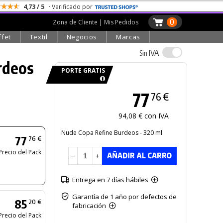
4,73 / 5
· Verificado por
0
Zona de Cliente
|
Mis Pedidos
ffet
Textil
Negocios
Marcas
IVA
Sin
rdeos
PORTE GRATIS
77
76 €
94,08 € con IVA
Nude Copa Refine Burdeos - 320 ml
77
76 €
Precio del Pack
–
+
Entrega en 7 días hábiles
Garantía de 1 año por defectos de
85
20 €
fabricación
Precio del Pack