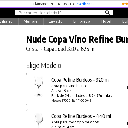
Llámanos
91 161 03 04
o
escríbenos
iliario
Menaje
Lavado
Limpieza
Hotel
Bu
Nude Copa Vino Refine Bu
Cristal - Capacidad 320 a 625 ml
Elige Modelo
Copa Refine Burdeos - 320 ml
Apta para vino blanco
Altura 19 cm
Pack de 24 unidades a
3,24 €/unidad
Modelo 67090. Ref. TK090048
Copa Refine Burdeos - 440 ml
Apta para todo tipo de vinos
Altura 21,4 cm