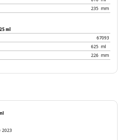
235
mm
625 ml
67093
625
ml
226
mm
ml
e 2023