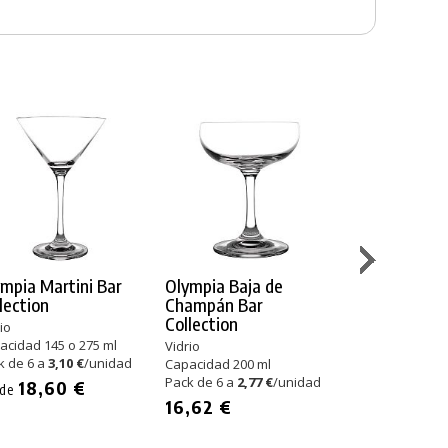
mpia Martini Bar
Olympia Baja de
Olympia Vin
lection
Champán Bar
Collection
Collection
io
Vidrio
acidad 145 o 275 ml
Capacidad 220 
Vidrio
k de 6 a
3,10 €
/unidad
Pack de 6 a
2,7
Capacidad 200 ml
Pack de 6 a
2,77 €
/unidad
18,60 €
16,62 €
sde
16,62 €