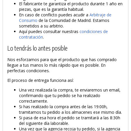
PRODUCTO AÑADIDO AL CARRITO
El fabricante te garantiza el producto durante 1 año en
piezas, que es la garantía habitual.
En caso de conflicto puedes acudir a
Arbitraje de
Consumo
de la Comunidad de Madrid. Estamos
sometidos a su arbitrio.
Aquí puedes consultar nuestras
condiciones de
contratación
.
Lo tendrás lo antes posible
Nos esforzamos para que el producto que has comprado
llegue a tus manos lo más rápido que es posible. En
perfectas condiciones.
El proceso de entrega funciona así:
Una vez realizada la compra, te enviaremos un email,
confirmando que tu pedido se ha realizado
correctamente.
Si has realizado la compra antes de las 19:00h,
tramitamos tu pedido a los almacenes ese mismo día.
Si pasa de esa hora el pedido se tramitará a las 8:30h
del siguiente día laborable.
Una vez que la agencia recoja tu pedido, si la agencia