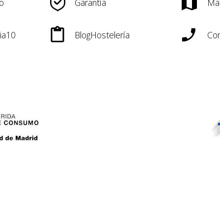
o
Garantía
Ma
ia10
BlogHostelería
Con