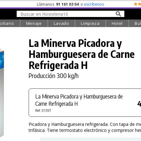
Llámanos
91 161 03 04
o
escríbenos
iliario
Menaje
Lavado
Limpieza
Hotel
Bu
La Minerva Picadora y
Hamburguesera de Carne
Refrigerada H
Producción 300 kg/h
La Minerva Picadora y Hamburguesera de
4
Carne Refrigerada H
Ref. 0135T
Picadora y Hamburguesera refrigerada. Con tapa de me
trifásica. Tiene termostato electrónico y compresor he