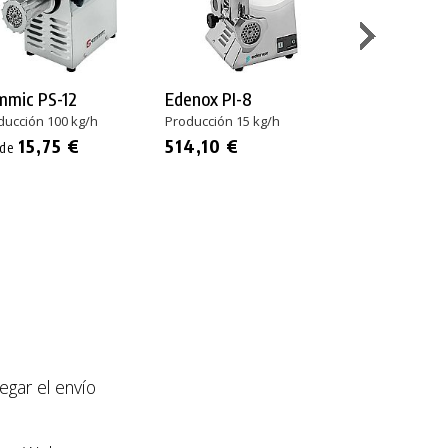
mmic PS-12
Edenox PI-8
Edenox PI-12
ducción 100 kg/h
Producción 15 kg/h
Producción 150
15,75 €
514,10 €
807,10 €
sde
llegar el envío