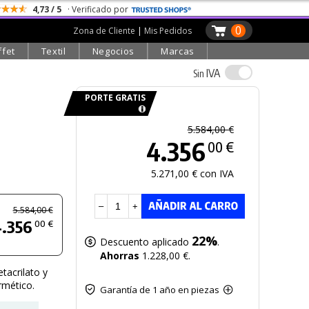
4,73 / 5
· Verificado por
0
Zona de Cliente
|
Mis Pedidos
ffet
Textil
Negocios
Marcas
IVA
Sin
PORTE GRATIS
5.584,00 €
4.356
00 €
5.271,00 € con IVA
–
+
5.584,00 €
.356
00 €
22%
Descuento aplicado
.
Ahorras
1.228,00 €.
tacrilato y
rmético.
Garantía de 1 año en piezas