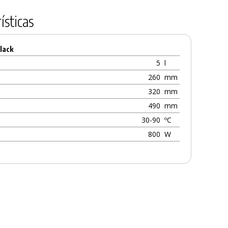
ísticas
lack
5
l
260
mm
320
mm
490
mm
30-90
ºC
800
W