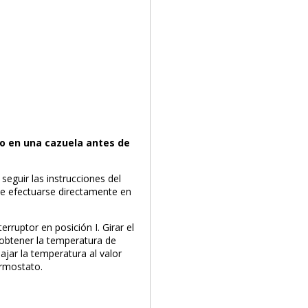
PRODUCTO AÑADIDO AL CARRITO
ao en una cazuela antes de
seguir las instrucciones del
de efectuarse directamente en
erruptor en posición I. Girar el
obtener la temperatura de
ajar la temperatura al valor
ermostato.