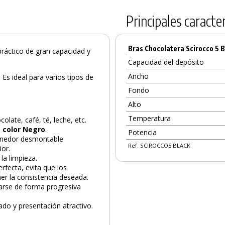
Principales caracter
Bras Chocolatera Scirocco 5 B
práctico de gran capacidad y
Capacidad del depósito
Ancho
Es ideal para varios tipos de
Fondo
Alto
Temperatura
late, café, té, leche, etc.
n
color Negro
.
Potencia
tenedor desmontable
Ref. SCIROCCO5 BLACK
ior.
la limpieza.
rfecta, evita que los
er la consistencia deseada.
arse de forma progresiva
do y presentación atractivo.