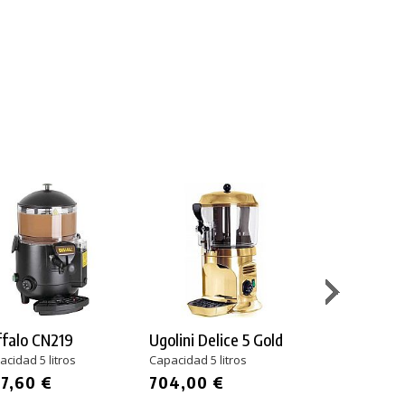
falo CN219
Ugolini Delice 5 Gold
Campeona T
Basic
cidad 5 litros
Capacidad 5 litros
Capacidad 5 lit
7,60 €
704,00 €
833,00 €