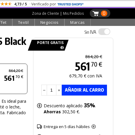
4,73 / 5
· Verificado por
0
Zona de Cliente
|
Mis Pedidos
ffet
Textil
Negocios
Marcas
IVA
Sin
5 Black
PORTE GRATIS
864,20 €
561
70 €
864,20 €
679,70 € con IVA
561
70 €
–
+
 Es ideal para
35%
Descuento aplicado
.
té o leche,
Ahorras
302,50 €.
ta. Fabricado
Entrega en 5 días hábiles