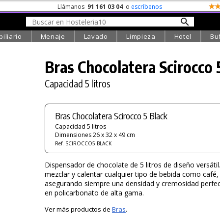
Llámanos
91 161 03 04
o
escríbenos
iliario
Menaje
Lavado
Limpieza
Hotel
Bu
Bras Chocolatera Scirocco 
Capacidad 5 litros
Bras Chocolatera Scirocco 5 Black
Capacidad 5 litros
Dimensiones 26 x 32 x 49 cm
Ref. SCIROCCO5 BLACK
Dispensador de chocolate de 5 litros de diseño versátil.
mezclar y calentar cualquier tipo de bebida como café, 
asegurando siempre una densidad y cremosidad perfec
en policarbonato de alta gama.
Ver más productos de
Bras
.