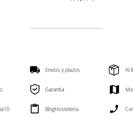
Envíos y plazos
Al 
o
Garantía
Ma
ia10
BlogHostelería
Con