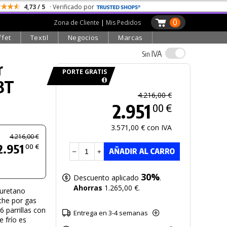
4,73 / 5
· Verificado por
0
Zona de Cliente
|
Mis Pedidos
ffet
Textil
Negocios
Marcas
IVA
Sin
r
PORTE GRATIS
BT
4.216,00 €
2.951
00 €
3.571,00 € con IVA
4.216,00 €
2.951
00 €
–
+
30%
Descuento aplicado
.
Ahorras
1.265,00 €.
iuretano
che por gas
6 parrillas con
Entrega en 3-4 semanas
e frío es