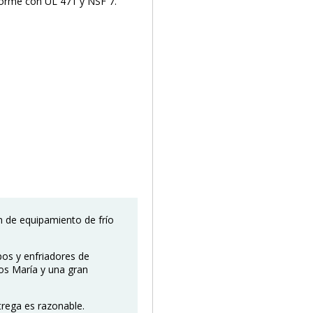
forme con UL 471 y NSF 7.
ón de equipamiento de frío
pos y enfriadores de
os María y una gran
trega es razonable.