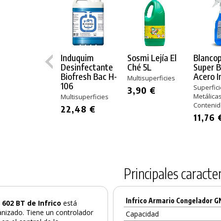
Induquim
Sosmi Lejía El
Blancop
Desinfectante
Ché 5L
Super Br
Biofresh Bac H-
Acero I
Multisuperficies
106
Superfic
3,90 €
Metálica
Multisuperficies
Contenido
22,48 €
11,76 
Principales caracter
Infrico Armario Congelador G
 602 BT de Infrico
está
PRODUCTO AÑADIDO AL CARRITO
anizado. Tiene un controlador
Capacidad