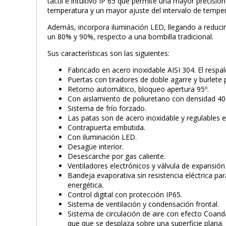
táctil e intuitivo IP 65 que permite una mayor precisión
temperatura y un mayor ajuste del intervalo de tempe
Además, incorpora iluminación LED, llegando a reduci
un 80% y 90%, respecto a una bombilla tradicional.
Sus características son las siguientes:
Fabricado en acero inoxidable AISI 304. El respa
Puertas con tiradores de doble agarre y burlete
Retorno automático, bloqueo apertura 95º.
Con aislamiento de poliuretano con densidad 40
Sistema de frío forzado.
Las patas son de acero inoxidable y regulables e
Contrapuerta embutida.
Con iluminación LED.
Desagüe interior.
Desescarche por gas caliente.
Ventiladores electrónicos y válvula de expansión
Bandeja evaporativa sin resistencia eléctrica pa
energética.
Control digital con protección IP65.
Sistema de ventilación y condensación frontal.
Sistema de circulación de aire con efecto Coanda
que que se desplaza sobre una superficie plana. E