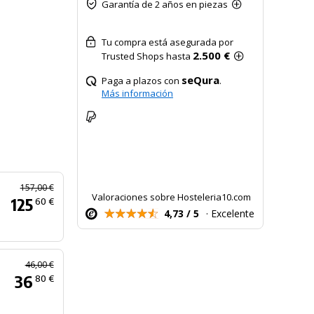
Garantía de 2 años en piezas
Tu compra está asegurada por
2.500 €
Trusted Shops hasta
seQura
Paga a plazos con
.
Más información
157,00 €
Valoraciones sobre Hosteleria10.com
125
60 €
4,73 / 5
· Excelente
46,00 €
36
80 €