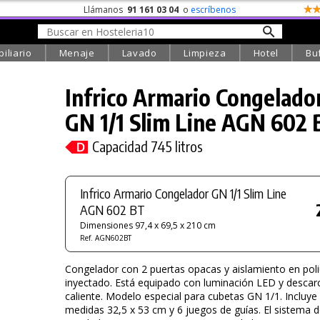
Llámanos
91 161 03 04
o
escríbenos
iliario
Menaje
Lavado
Limpieza
Hotel
Bu
Infrico Armario Congelado
GN 1/1 Slim Line
AGN 602 
Capacidad 745 litros
Infrico Armario Congelador GN 1/1 Slim Line
AGN 602 BT
Dimensiones 97,4 x 69,5 x 210 cm
Ref. AGN602BT
Congelador con 2 puertas opacas y aislamiento en pol
inyectado. Está equipado con luminación LED y descar
caliente. Modelo especial para cubetas GN 1/1. Incluye 
medidas 32,5 x 53 cm y 6 juegos de guías. El sistema d