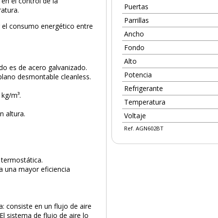
 en el control de la
Puertas
ratura.
Parrillas
r el consumo energético entre
Ancho
Fondo
Alto
ldo es de acero galvanizado.
Potencia
 plano desmontable cleanless.
Refrigerante
 kg/m³.
Temperatura
n altura.
Voltaje
Ref. AGN602BT
 termostática.
ra una mayor eficiencia
: consiste en un flujo de aire
l sistema de flujo de aire lo