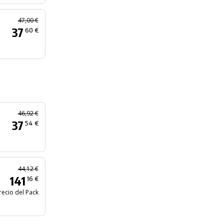
47,00 €
37
60 €
46,92 €
37
54 €
44,12 €
141
16 €
recio del Pack