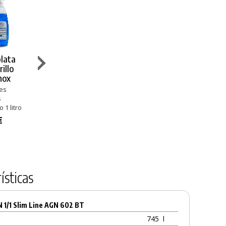
lata
Induquim
Diversey
Induquim
illo
Desinfectante
Limpiador
Desingras H-
nox
Microsan IA-
Sprint Emerel
262C
702
Bactericida
ies
Multisuperficies
s
Multisuperficies
Multisuperficies
11,92 €
 1 litro
25,51 €
38,40 €
€
ísticas
N 1/1 Slim Line AGN 602 BT
745
l