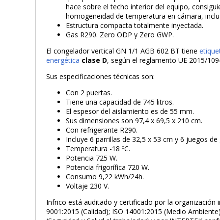
hace sobre el techo interior del equipo, consig
homogeneidad de temperatura en cámara, inclus
Estructura compacta totalmente inyectada.
Gas R290. Zero ODP y Zero GWP.
El congelador vertical GN 1/1 AGB 602 BT tiene
etique
energética
clase D
, según el reglamento UE 2015/109
Sus especificaciones técnicas son:
Con 2 puertas.
Tiene una capacidad de 745 litros.
El espesor del aislamiento es de 55 mm.
Sus dimensiones son 97,4 x 69,5 x 210 cm.
Con refrigerante R290.
Incluye 6 parrillas de 32,5 x 53 cm y 6 juegos de 
Temperatura -18 ºC.
Potencia 725 W.
Potencia frigorífica 720 W.
Consumo 9,22 kWh/24h.
Voltaje 230 V.
Infrico está auditado y certificado por la organizació
9001:2015 (Calidad); ISO 14001:2015 (Medio Ambient