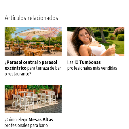
Artículos relacionados
¿
Parasol central
o
parasol
Las 10
Tumbonas
excéntrico
para terraza de bar
profesionales más vendidas
o restaurante?
¿Cómo elegir
Mesas Altas
profesionales para bar o