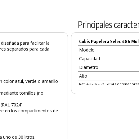
Principales caracter
Cubis Papelera Selec 486 Mul
 diseñada para facilitar la
ores separados para cada
Modelo
Capacidad
Diámetro
Alto
 color azul, verde o amarillo
Ref. 486-3R - Ral 7024 Contenedores
mediante tornillos (no
a (RAL 7024).
ntre en los compartimentos de
PRODUCTO AÑADIDO AL CARRITO
uno de 30 litros.