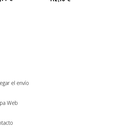
234,20 €
llegar el envío
pa Web
tacto