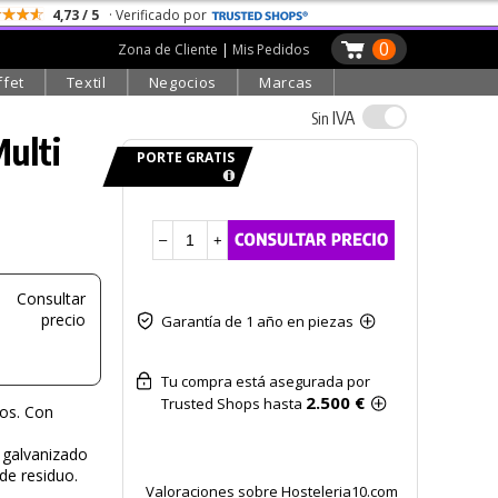
4,73 / 5
· Verificado por
0
Zona de Cliente
|
Mis Pedidos
ffet
Textil
Negocios
Marcas
IVA
Sin
Multi
PORTE GRATIS
–
+
Consultar
precio
Garantía de 1 año en piezas
Tu compra está asegurada por
2.500 €
Trusted Shops hasta
uos. Con
 galvanizado
de residuo.
Valoraciones sobre Hosteleria10.com