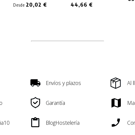
20,02 €
44,66 €
Desde
Envíos y plazos
Al 
o
Garantía
Ma
ia10
BlogHostelería
Con