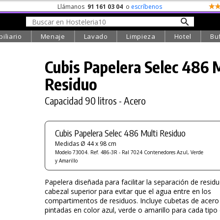
Llámanos
91 161 03 04
o
escríbenos
iliario
Menaje
Lavado
Limpieza
Hotel
Bu
Cubis Papelera Selec 486 
Residuo
Capacidad 90 litros - Acero
Cubis Papelera Selec 486 Multi Residuo
Medidas Ø 44 x 98 cm
Modelo 73004. Ref. 486-3R - Ral 7024 Contenedores Azul, Verde
y Amarillo
Papelera diseñada para facilitar la separación de resid
cabezal superior para evitar que el agua entre en los
compartimentos de residuos. Incluye cubetas de acero
pintadas en color azul, verde o amarillo para cada tipo 