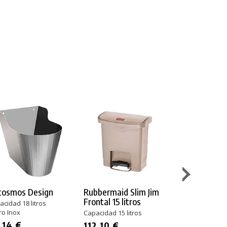
cosmos Design
Rubbermaid Slim Jim
Rubbermaid 
Frontal 15 litros
Semicircular
cidad 18 litros
ro Inox
Capacidad 15 litros
Capacidad 34 li
Acero Galvani
,14 €
112,10 €