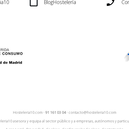
ia10
BlogHostelería
Con
Hosteleria10.com
·
91 161 03 04
·
contacto@hosteleria10.com
leria10 asesora y equipa al sector público y a empresas, autónomos y particu