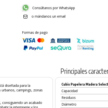
Consúltanos por WhatsApp
o mándanos un email
Formas de pago
Principales caracter
Cubis Papelera Madera Selec
stá diseñada para la
s urbanos, campings, zonas
Capacidad
Residuos
ur, consiguiendo un acabado
Diámetro
batir la intemperie y los