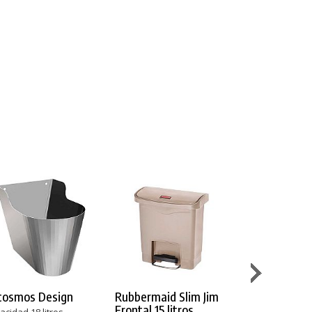
cosmos Design
Rubbermaid Slim Jim
Rubbermaid 
Frontal 15 litros
Semicircular