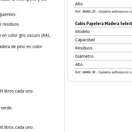
Alto
Ref. 484M-2R - Castaño adhesivos c
guientes:
Cubis Papelera Madera Selec
e residuos.
Modelo
 en color gris oscuro (RAL
Capacidad
adera de pino en color
Residuos
Diámetro
Alto
PRODUCTO AÑADIDO AL CARRITO
Ref. 484M-3R - Castaño adhesivos co
 litros cada uno.
 verde.
 litros cada uno.