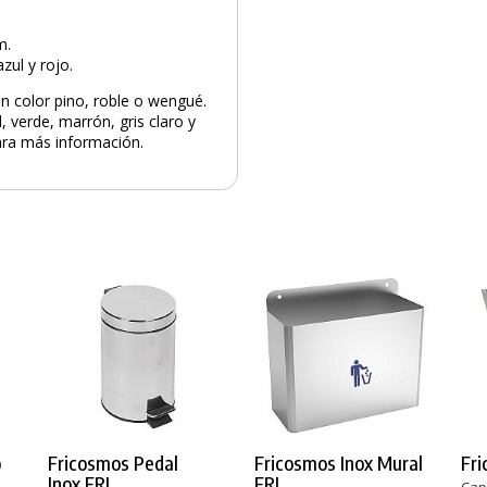
m.
azul y rojo.
n color pino, roble o wengué.
, verde, marrón, gris claro y
ra más información.
o
Fricosmos Pedal
Fricosmos Inox Mural
Fri
Inox FRI
FRI