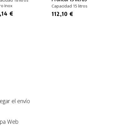
cidad 18 litros
ro Inox
Capacidad 15 litros
Capacidad 34 li
Acero Galvani
,14 €
112,10 €
234,20 €
llegar el envío
pa Web