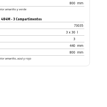
800
mm
olor amarillo y verde
t 484M - 3 Compartimentos
73035
3 x 30
l
3
440
mm
800
mm
lor amarillo, azul y rojo