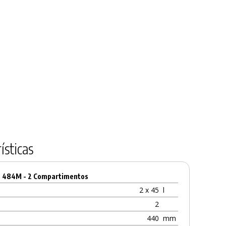
ísticas
t 484M - 2 Compartimentos
2 x 45
l
2
440
mm