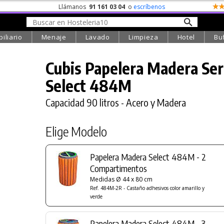
Llámanos
91 161 03 04
o
escríbenos
iliario
Menaje
Lavado
Limpieza
Hotel
Bu
Cubis Papelera Madera Ser
Select 484M
Capacidad 90 litros - Acero y Madera
Elige Modelo
Papelera Madera Select 484M - 2
Compartimentos
Medidas Ø 44 x 80 cm
Ref. 484M-2R - Castaño adhesivos color amarillo y
verde
Papelera Madera Select 484M - 3