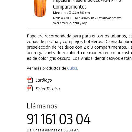
Compartimentos
Medidas Ø 44 x 80 cm
Modelo 73035 . Ref. 484M-3R - Castaño adhesivos
color amarillo, azul y rojo
Papelera recomendada para para entornos urbanos, c
zonas de piscina y complejos hoteleros. Diseñada para
preselección de residuos con 2 o 3 compartimentos. F
acero galvanizado recubierta de madera en color casta
es de color gris oscuro. Los vinilos identificativos están
Ver más productos de
Cubis
.
Catálogo
Ficha Técnica
Llámanos
91 161 03 04
De lunes a viernes de 8:30-19 h