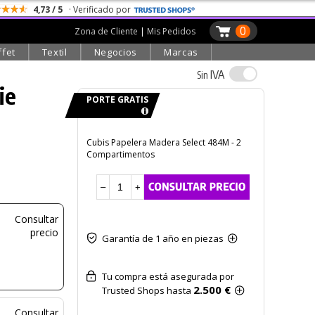
4,73 / 5
· Verificado por
0
Zona de Cliente
|
Mis Pedidos
ffet
Textil
Negocios
Marcas
IVA
Sin
ie
PORTE GRATIS
Cubis Papelera Madera Select 484M - 2
Compartimentos
–
+
Consultar
precio
Garantía de 1 año en piezas
Tu compra está asegurada por
2.500 €
Trusted Shops hasta
Consultar