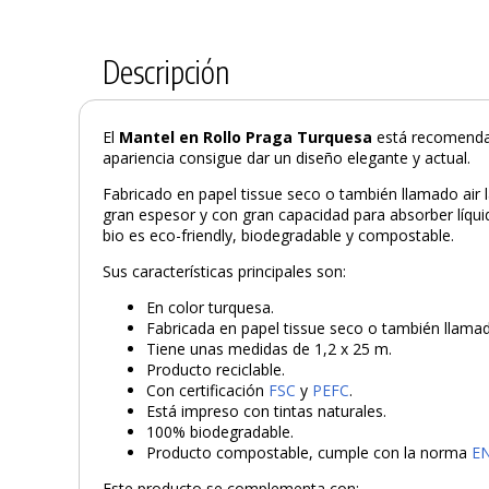
Descripción
El
Mantel en Rollo Praga Turquesa
está recomendad
apariencia consigue dar un diseño elegante y actual.
Fabricado en papel tissue seco o también llamado air la
gran espesor y con gran capacidad para absorber líquido
bio es eco-friendly, biodegradable y compostable.
Sus características principales son:
En color turquesa.
Fabricada en papel tissue seco o también llamado
Tiene unas medidas de 1,2 x 25 m.
Producto reciclable.
Con certificación
FSC
y
PEFC
.
Está impreso con tintas naturales.
100% biodegradable.
Producto compostable, cumple con la norma
E
Este producto se complementa con: