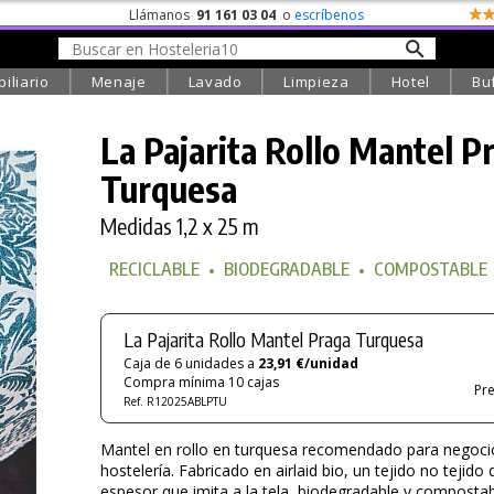
Llámanos
91 161 03 04
o
escríbenos
iliario
Menaje
Lavado
Limpieza
Hotel
Bu
La Pajarita Rollo Mantel P
Turquesa
Medidas 1,2 x 25 m
RECICLABLE
•
BIODEGRADABLE
•
COMPOSTABLE
La Pajarita Rollo Mantel Praga Turquesa
Caja de 6 unidades a
23,91 €/unidad
Compra mínima 10 cajas
Pre
Ref. R12025ABLPTU
Mantel en rollo en turquesa recomendado para negoci
hostelería. Fabricado en airlaid bio, un tejido no tejido
espesor que imita a la tela, biodegradable y compostab