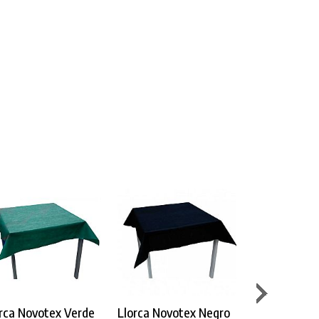
rca Novotex Verde
Llorca Novotex Negro
Llorca Dese