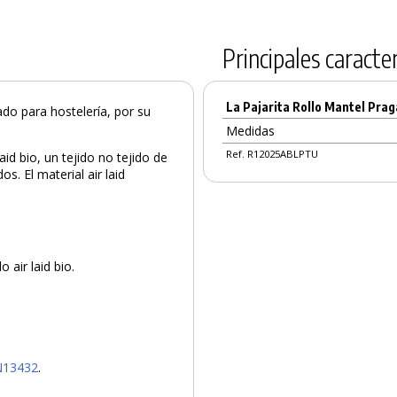
Principales caracter
La Pajarita Rollo Mantel Pra
o para hostelería, por su
Medidas
Ref. R12025ABLPTU
id bio, un tejido no tejido de
s. El material air laid
 air laid bio.
N13432
.