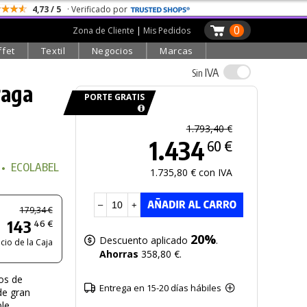
4,73 / 5
· Verificado por
0
Zona de Cliente
|
Mis Pedidos
ffet
Textil
Negocios
Marcas
IVA
Sin
raga
PORTE GRATIS
1.793,40 €
1.434
60 €
•
ECOLABEL
•
FSC
1.735,80 € con IVA
–
+
179,34 €
143
46 €
20%
Descuento aplicado
.
cio de la Caja
Ahorras
358,80 €.
os de
Entrega en 15-20 días hábiles
 de gran
le.