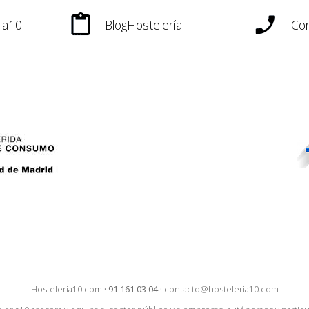
ia10
BlogHostelería
Con
Hosteleria10.com
·
91 161 03 04
·
contacto@hosteleria10.com