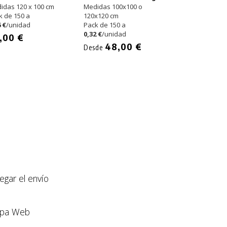
Azul
idas 120 x 100 cm
Medidas 100x100 o
k de 150 a
120x120 cm
Medidas 100 x 
 €
/unidad
Pack de 150 a
Pack de 400 a
0,32 €
/unidad
0,22 €
/unidad
,00 €
48,00 €
88,00 €
Desde
llegar el envío
pa Web