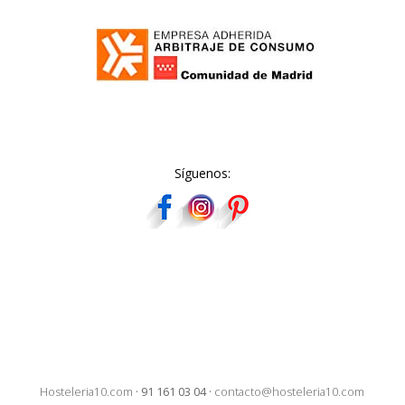
Síguenos:
Hosteleria10.com
·
91 161 03 04
·
contacto@hosteleria10.com