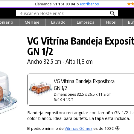
Llámanos
91 161 03 04
o
escríbenos
iliario
Menaje
Lavado
Limpieza
Hotel
Bu
VG Vitrina Bandeja Exposi
GN 1/2
Ancho 32,5 cm - Alto 11,8 cm
VG Vitrina Bandeja Expositora
GN 1/2
Dimensiones 32,5 x 26,5 x 11,8 cm
Ref. GN-1/2-T
Bandeja expositora rectangular con tamaño GN 1/2. L
color blanco. Ideal para buffets. La tapa está incluida.
El pedido mínimo de
Vitrinas Gómez
es de 100 €