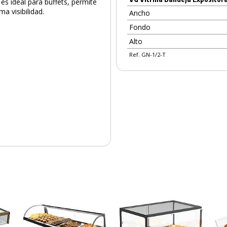
es ideal para buffets, permite
a visibilidad.
Ancho
Fondo
PRODUCTO AÑADIDO AL CARRITO
Alto
Ref. GN-1/2-T