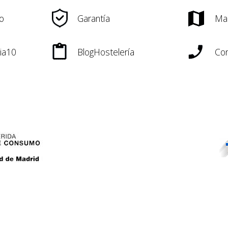
o
Garantía
Ma
ia10
BlogHostelería
Con