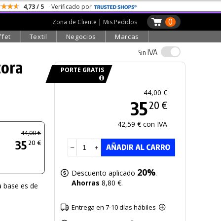
4,73 / 5
· Verificado por
0
Zona de Cliente
|
Mis Pedidos
ffet
Textil
Negocios
Marcas
IVA
Sin
tora
PORTE GRATIS
44,00 €
35
20 €
42,59 € con IVA
44,00 €
35
20 €
–
+
20%
Descuento aplicado
.
Ahorras
8,80 €.
a base es de
Entrega en 7-10 días hábiles