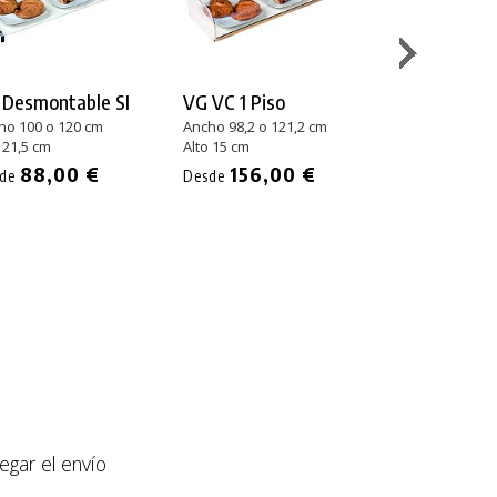
 Desmontable SI
VG VC 1 Piso
Fricosmos Bo
Doble Piso
ho 100 o 120 cm
Ancho 98,2 o 121,2 cm
 21,5 cm
Alto 15 cm
Ancho 30 o 40 
Alto 32 o 46 cm
88,00 €
156,00 €
sde
Desde
36,19
Desde
llegar el envío