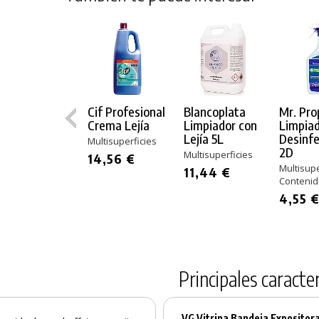
Cif Profesional
Blancoplata
Mr. Pro
Crema Lejía
Limpiador con
Limpia
Lejía 5L
Desinf
Multisuperficies
2D
Multisuperficies
14,56 €
Multisupe
11,44 €
Contenid
4,55 
Principales caracter
VG Vitrina Bandeja Expositora