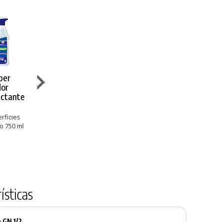
per
Cif Limpiador
Blancoplata
Cif Pro
dor
Acero
Quitagrasas
Detergente
ectante
Inoxidable y
Requemadas
Crema
Cristales
Difíciles
Multisuperficies
rficies
Acero Inox y
Hornos, Planchas
15,25 €
o 750 ml
Cristales
y Freidoras
Contenido 750 ml
€
11,86 €
5,83 €
ísticas
 GN 1/2