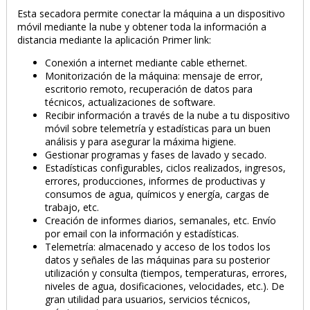
Esta secadora permite conectar la máquina a un dispositivo
móvil mediante la nube y obtener toda la información a
distancia mediante la aplicación Primer link:
Conexión a internet mediante cable ethernet.
Monitorización de la máquina: mensaje de error,
escritorio remoto, recuperación de datos para
técnicos, actualizaciones de software.
Diversey Suavizante
Ariel Aditivo
Len
Clax Soft Fresh 20L
Blanqueador
Fre
Recibir información a través de la nube a tu dispositivo
Hipoclorado
móvil sobre telemetría y estadísticas para un buen
Contenido 20 litros a
Con
análisis y para asegurar la máxima higiene.
Contenido 20 litros a
3,01 €
/l
5,67 €
/l
Gestionar programas y fases de lavado y secado.
60,13 €
Estadísticas configurables, ciclos realizados, ingresos,
113,40 €
errores, producciones, informes de productivas y
consumos de agua, químicos y energía, cargas de
trabajo, etc.
Creación de informes diarios, semanales, etc. Envío
por email con la información y estadísticas.
Telemetría: almacenado y acceso de los todos los
datos y señales de las máquinas para su posterior
utilización y consulta (tiempos, temperaturas, errores,
niveles de agua, dosificaciones, velocidades, etc.). De
gran utilidad para usuarios, servicios técnicos,