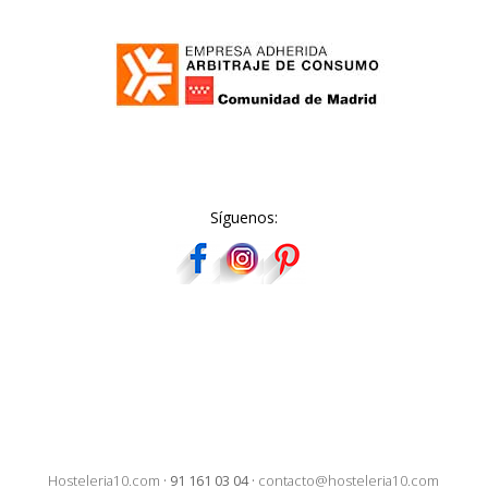
Síguenos:
Hosteleria10.com
·
91 161 03 04
·
contacto@hosteleria10.com