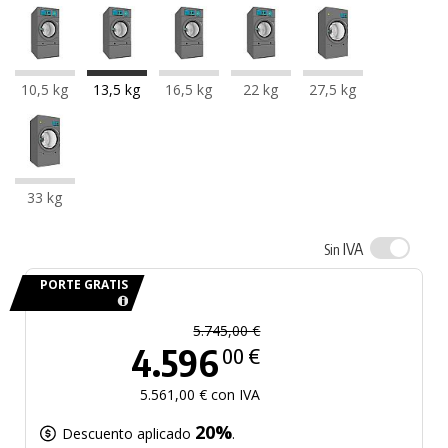
10,5 kg
13,5 kg
16,5 kg
22 kg
27,5 kg
33 kg
IVA
Sin
PORTE GRATIS
5.745,00 €
4.596
00 €
5.561,00 € con IVA
20%
Descuento aplicado
.