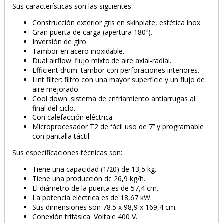
Sus características son las siguientes:
Construcción exterior gris en skinplate, estética inox.
Gran puerta de carga (apertura 180º).
Inversión de giro.
Tambor en acero inoxidable.
Dual airflow: flujo mixto de aire axial-radial.
Efficient drum: tambor con perforaciones interiores.
Lint filter: filtro con una mayor superficie y un flujo de
aire mejorado.
Cool down: sistema de enfriamiento antiarrugas al
final del ciclo.
Con calefacción eléctrica.
Microprocesador T2 de fácil uso de 7’’ y programable
con pantalla táctil.
PRODUCTO AÑADIDO AL CARRITO
Sus especificaciones técnicas son:
Tiene una capacidad (1/20) de 13,5 kg.
Tiene una producción de 26,9 kg/h.
El diámetro de la puerta es de 57,4 cm.
La potencia eléctrica es de 18,67 kW.
TE PUEDE INTERESAR
Sus dimensiones son 78,5 x 98,9 x 169,4 cm.
Conexión trifásica. Voltaje 400 V.