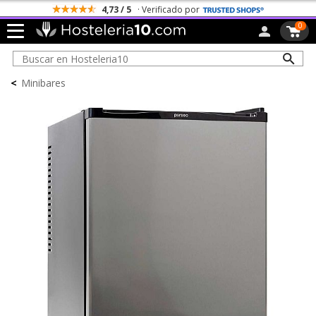
4,73 / 5
· Verificado por
0
<
Minibares