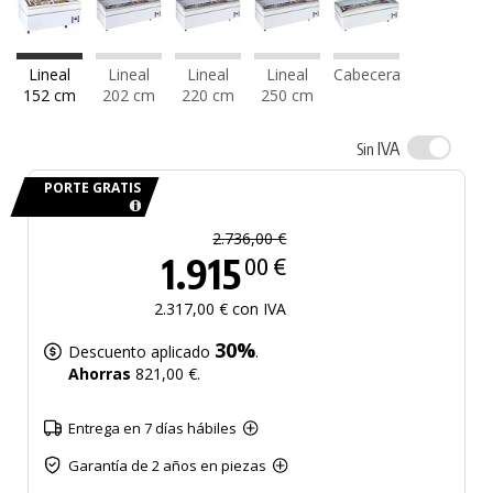
Lineal
Lineal
Lineal
Lineal
Cabecera
152 cm
202 cm
220 cm
250 cm
IVA
Sin
PORTE GRATIS
2.736,00 €
1.915
00 €
2.317,00 € con IVA
30%
Descuento aplicado
.
Ahorras
821,00 €.
Entrega en 7 días hábiles
Garantía de 2 años en piezas