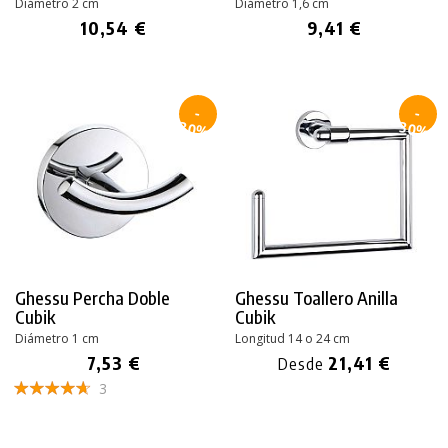
Diámetro 2 cm
Diámetro 1,6 cm
10,54 €
9,41 €
-
-
30%
30%
Ghessu Percha Doble
Ghessu Toallero Anilla
Cubik
Cubik
Diámetro 1 cm
Longitud 14 o 24 cm
7,53 €
21,41 €
Desde
3