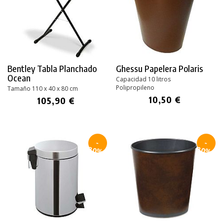
Bentley Tabla Planchado
Ghessu Papelera Polaris
Ocean
Capacidad 10 litros
Polipropileno
Tamaño 110 x 40 x 80 cm
10,50 €
105,90 €
-
-
30%
30%