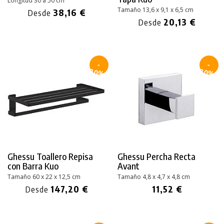
Longitud 30 a 50 cm
Tamaño 13,6 x 9,1 x 6,5 cm
38,16 €
Desde
20,13 €
Desde
-
-
30%
30%
Ghessu Toallero Repisa
Ghessu Percha Recta
con Barra Kuo
Avant
Tamaño 60 x 22 x 12,5 cm
Tamaño 4,8 x 4,7 x 4,8 cm
147,20 €
11,52 €
Desde