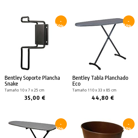
-
-
30%
30%
Bentley Soporte Plancha
Bentley Tabla Planchado
Snake
Eco
Tamaño 10 x 7 x 25 cm
Tamaño 110 x 33 x 85 cm
35,00 €
44,80 €
-
-
30%
30%