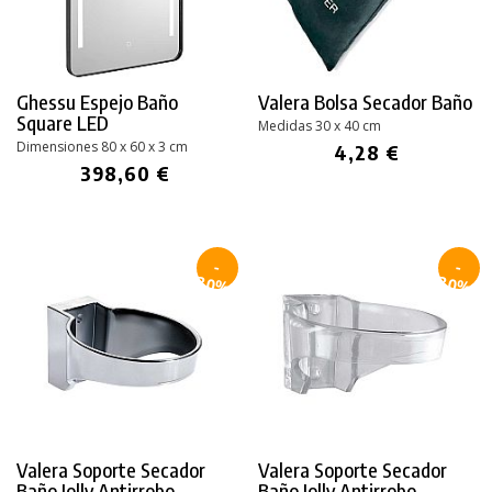
Ghessu Espejo Baño
Valera Bolsa Secador Baño
Square LED
Medidas 30 x 40 cm
Dimensiones 80 x 60 x
3 cm
4,28 €
398,60 €
-
-
30%
30%
Valera Soporte Secador
Valera Soporte Secador
Baño Jolly Antirrobo
Baño Jolly Antirrobo