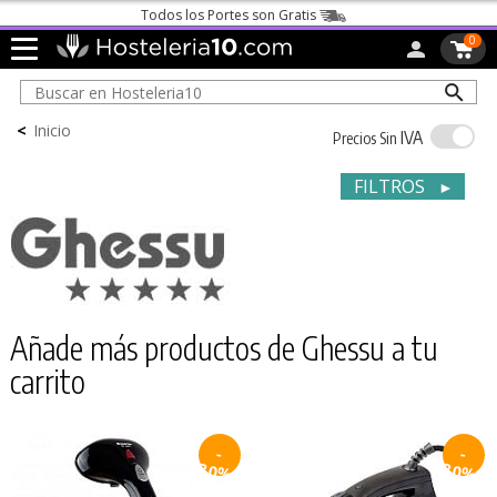
Todos los Portes son Gratis
0
<
Inicio
IVA
Precios Sin
FILTROS
►
Añade más productos de Ghessu a tu
carrito
-
-
30%
30%