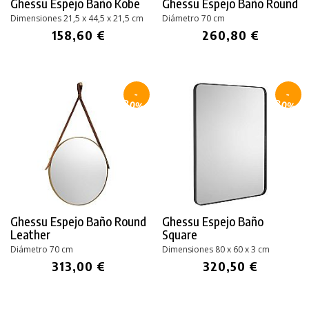
Ghessu Espejo Baño Kobe
Ghessu Espejo Baño Round
Dimensiones 21,5 x 44,5 x 21,5 cm
Diámetro 70 cm
158,60 €
260,80 €
-
-
30%
30%
Ghessu Espejo Baño Round
Ghessu Espejo Baño
Leather
Square
Diámetro 70 cm
Dimensiones 80 x 60 x
3 cm
313,00 €
320,50 €