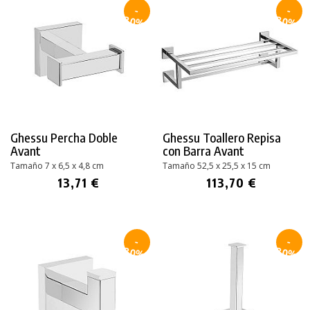
-
-
30%
30%
Ghessu Percha Doble
Ghessu Toallero Repisa
Avant
con Barra Avant
Tamaño 7 x 6,5 x 4,8 cm
Tamaño 52,5 x 25,5 x 15 cm
13,71 €
113,70 €
-
-
30%
30%