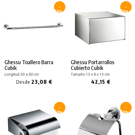
-
-
30%
30%
Ghessu Toallero Barra
Ghessu Portarrollos
Cubik
Cubierto Cubik
Longitud 30 a 60 cm
Tamaño 13 x 8 x 13 cm
23,08 €
42,15 €
Desde
-
-
30%
30%