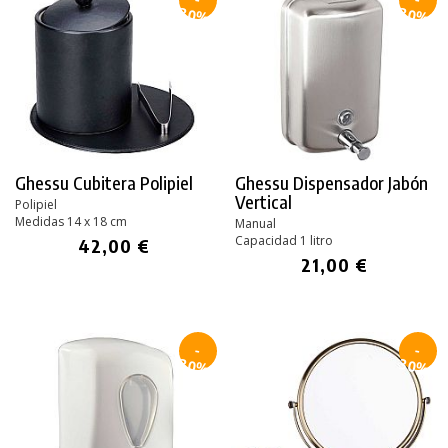
30%
30%
Ghessu Cubitera Polipiel
Ghessu Dispensador Jabón
Vertical
Polipiel
Medidas 14 x 18 cm
Manual
Capacidad 1 litro
42,00 €
21,00 €
-
-
30%
30%