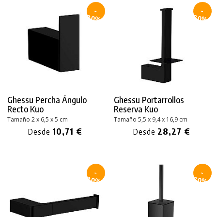
-
-
30%
30%
Ghessu Percha Ángulo
Ghessu Portarrollos
Recto Kuo
Reserva Kuo
Tamaño 2 x 6,5 x 5 cm
Tamaño 5,5 x 9,4 x 16,9 cm
10,71 €
28,27 €
Desde
Desde
-
-
30%
30%