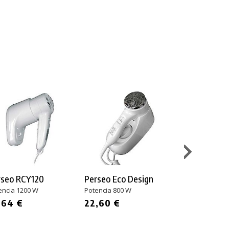
rseo RCY120
Perseo Eco Design
Clar System
SP1100PN
encia 1200 W
Potencia 800 W
Potencia 1600 
,64 €
22,60 €
33,03 €