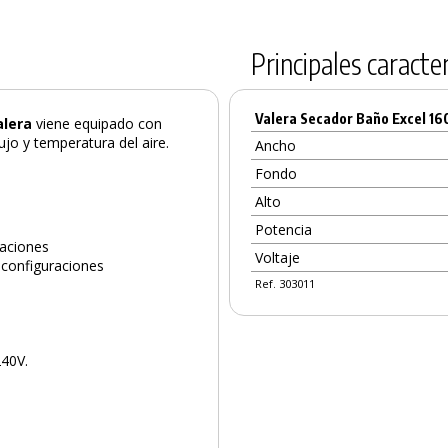
Principales caracter
Valera Secador Baño Excel 1
alera
viene equipado con
ujo y temperatura del aire.
Ancho
Fondo
Alto
Potencia
raciones
Voltaje
3 configuraciones
Ref. 303011
240V.
PRODUCTO AÑADIDO AL CARRITO