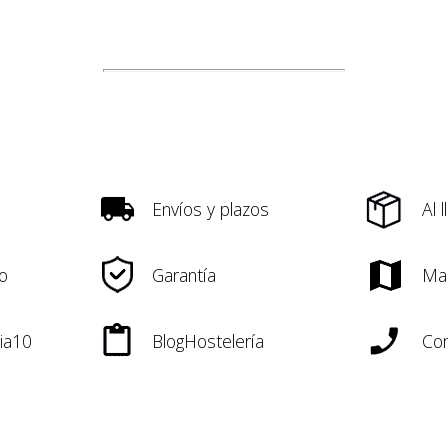
Envíos y plazos
Al 
o
Garantía
Ma
ia10
BlogHostelería
Con