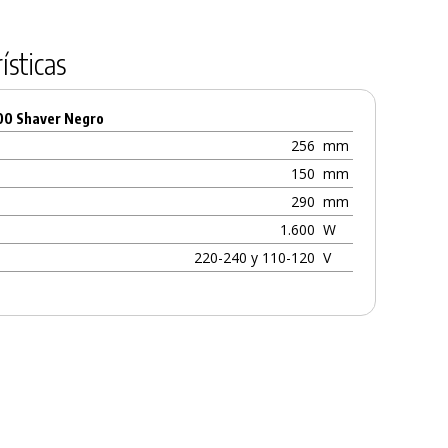
ísticas
600 Shaver Negro
256
mm
150
mm
290
mm
1.600
W
220-240 y 110-120
V