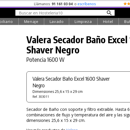
Llámanos
91 161 03 04
o
escríbenos
iliario
Menaje
Lavado
Limpieza
Hotel
Bu
Valera Secador Baño Excel
Shaver Negro
Potencia 1600 W
Valera Secador Baño Excel 1600 Shaver
Negro
Dimensiones 25,6 x 15 x 29 cm
Ref. 303011
Secador de Baño con soporte y filtro extraible. Hasta 6
combinaciones de flujo y temperatura del aire y las sig
dimensiones 25,6 x 15 x 29 cm.
Ver más productos de
Valera
.