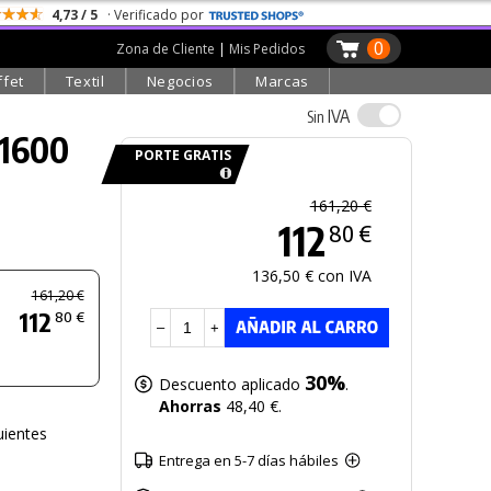
4,73 / 5
· Verificado por
0
Zona de Cliente
|
Mis Pedidos
ffet
Textil
Negocios
Marcas
IVA
Sin
 1600
PORTE GRATIS
161,20 €
112
80 €
136,50 € con IVA
161,20 €
112
80 €
–
+
30%
Descuento aplicado
.
Ahorras
48,40 €.
uientes
Entrega en 5-7 días hábiles