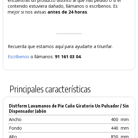
encuentras un producto distinto al que has pedido o si el
contenido estuviera dañado, llámanos o escríbenos. Es
mejor si nos avisas
antes de 24 horas
.
Recuerda que estamos aquí para ayudarte a triunfar.
Escríbenos
o llámanos:
91 161 03 04
.
Principales características
Distform Lavamanos de Pie Caño Giratorio Un Pulsador / Sin
Dispensador Jabón
Ancho
400
mm
Fondo
440
mm
Alto
850
mm