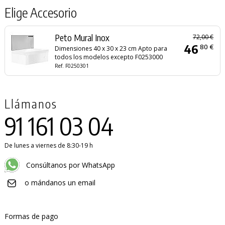
Elige Accesorio
Peto Mural Inox
72,00 €
46
80 €
Dimensiones 40 x 30 x 23 cm Apto para
todos los modelos excepto F0253000
Ref. F0250301
Llámanos
91 161 03 04
De lunes a viernes de 8:30-19 h
Consúltanos por WhatsApp
o mándanos un email
Formas de pago