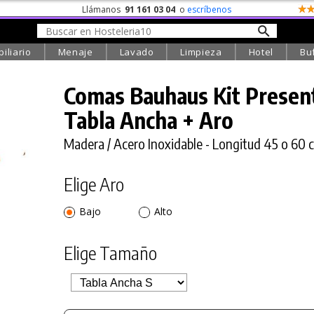
Llámanos
91 161 03 04
o
escríbenos
iliario
Menaje
Lavado
Limpieza
Hotel
Bu
Comas Bauhaus Kit Presen
Tabla Ancha + Aro
Madera / Acero Inoxidable - Longitud 45 o 60 
Elige Aro
Bajo
Alto
Elige Tamaño