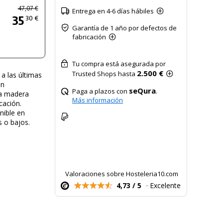
47,07 €
Entrega en 4-6 días hábiles
35
30 €
Garantía de 1 año por defectos de
fabricación
Tu compra está asegurada por
2.500 €
Trusted Shops hasta
a las últimas
en
seQura
Paga a plazos con
.
La madera
Más información
cación.
nible en
 o bajos.
Valoraciones sobre Hosteleria10.com
4,73 / 5
· Excelente