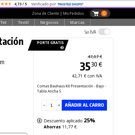
4,73 / 5
· Verificado por
0
Zona de Cliente
|
Mis Pedidos
ffet
Textil
Negocios
Marcas
IVA
Sin
tación
PORTE GRATIS
47,07 €
cm
35
30 €
42,71 € con IVA
Comas Bauhaus Kit Presentación - Bajo -
Tabla Ancha S
–
+
25%
Descuento aplicado
.
Ahorras
11,77 €.