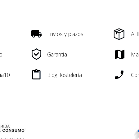
Envíos y plazos
Al 
o
Garantía
Ma
ia10
BlogHostelería
Con