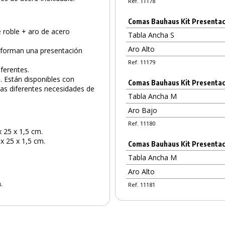
Ref. 11178
Comas Bauhaus Kit Presentaci
 roble + aro de acero
Tabla Ancha S
Aro Alto
 forman una presentación
Ref. 11179
PRODUCTO AÑADIDO AL CARRITO
iferentes.
. Están disponibles con
Comas Bauhaus Kit Presentac
las diferentes necesidades de
Tabla Ancha M
Aro Bajo
Ref. 11180
x 25 x 1,5 cm.
x 25 x 1,5 cm.
Comas Bauhaus Kit Presentaci
Tabla Ancha M
Aro Alto
.
Ref. 11181