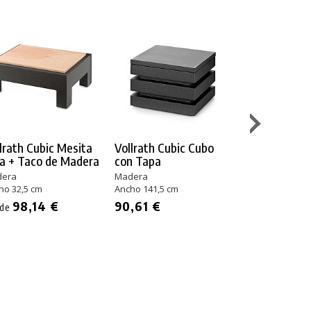
lrath Cubic Mesita
Vollrath Cubic Cubo
Vollrath Cub
a + Taco de Madera
con Tapa
Expositor Pi
Melamina
era
Madera
ho 32,5 cm
Ancho 141,5 cm
Madera - Mela
Ancho 57 cm
98,14 €
90,61 €
sde
156,20 €