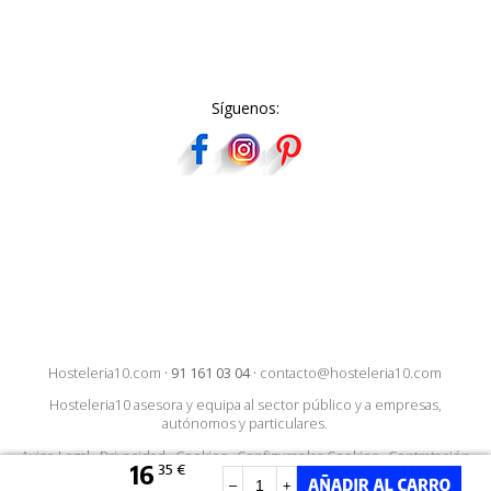
Síguenos:
Hosteleria10.com
·
91 161 03 04
·
contacto@hosteleria10.com
Hosteleria10 asesora y equipa al sector público y a empresas,
autónomos y particulares.
Aviso Legal
·
Privacidad
·
Cookies
·
Configurar las Cookies
·
Contratación
16
35 €
–
+