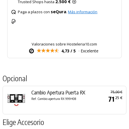
2.500 €
Trusted Shops hasta
seQura
Paga a plazos con
.
Más información
Valoraciones sobre Hosteleria10.com
4,73 / 5
· Excelente
Opcional
Cambio Apertura Puerta RX
75,00 €
71
25 €
Ref. Cambio apertura RX 999H08
Elige Accesorio