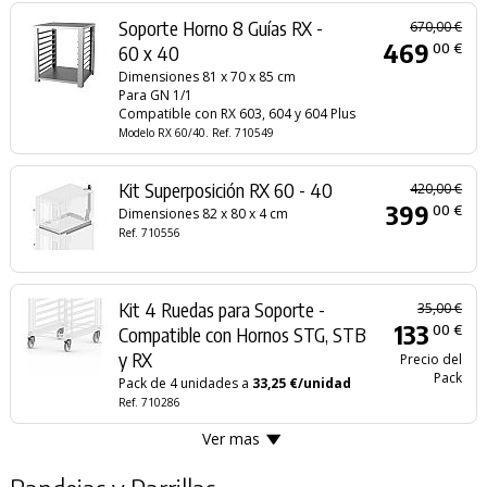
Soporte Horno 8 Guías RX -
670,00 €
469
00 €
60 x 40
Dimensiones 81 x 70 x 85 cm
Para GN 1/1
Compatible con RX 603, 604 y 604 Plus
Modelo RX 60/40. Ref. 710549
Kit Superposición RX 60 - 40
420,00 €
399
00 €
Dimensiones 82 x 80 x 4 cm
Ref. 710556
Kit 4 Ruedas para Soporte -
35,00 €
133
00 €
Compatible con Hornos STG, STB
y RX
Precio del
Pack
Pack de 4 unidades a
33,25 €/unidad
Ref. 710286
Ver mas