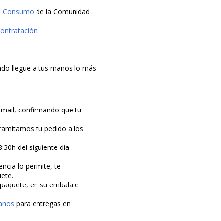
de Consumo
de la Comunidad
contratación
.
PRODUCTO AÑADIDO AL CARRITO
do llegue a tus manos lo más
email, confirmando que tu
tramitamos tu pedido a los
8:30h del siguiente día
encia lo permite, te
uete.
l paquete, en su embalaje
anos
para entregas en