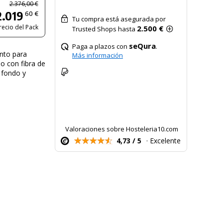
2.376,00 €
2.019
60 €
Tu compra está asegurada por
recio del Pack
2.500 €
Trusted Shops hasta
seQura
Paga a plazos con
.
ento para
Más información
do con fibra de
 fondo y
Valoraciones sobre Hosteleria10.com
4,73 / 5
· Excelente