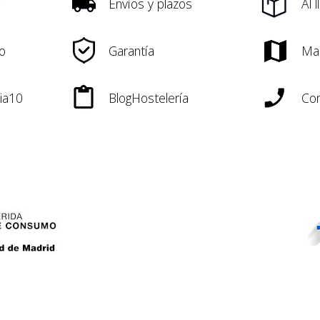
Envíos y plazos
Al 
o
Garantía
Ma
ia10
BlogHostelería
Con