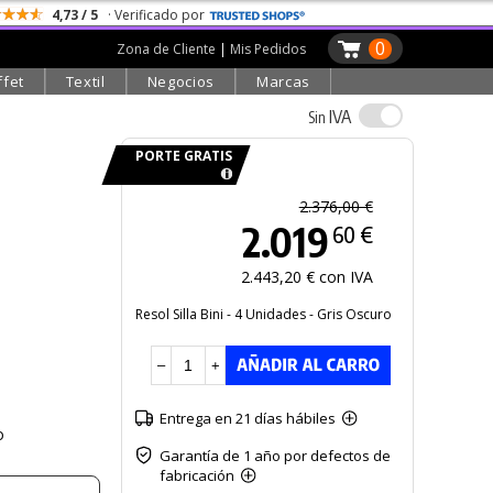
4,73 / 5
· Verificado por
0
Zona de Cliente
|
Mis Pedidos
ffet
Textil
Negocios
Marcas
IVA
Sin
PORTE GRATIS
2.376,00 €
2.019
60 €
2.443,20 € con IVA
Resol Silla Bini - 4 Unidades - Gris Oscuro
–
+
Entrega en 21 días hábiles
o
Garantía de 1 año por defectos de
fabricación