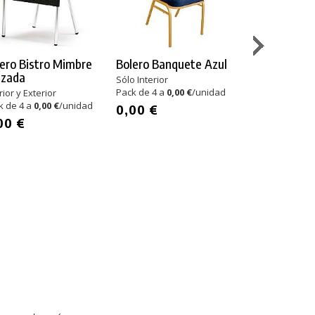
ero Bistro Mimbre
Bolero Banquete Azul
Garbar Fres
uzada
Brazos
Sólo Interior
Pack de 4 a
0,00 €
/unidad
rior y Exterior
Polipropileno
k de 4 a
0,00 €
/unidad
Interior y Exteri
0,00 €
Pack de 17 a
00 €
51,00 €
/unidad
867,00 €