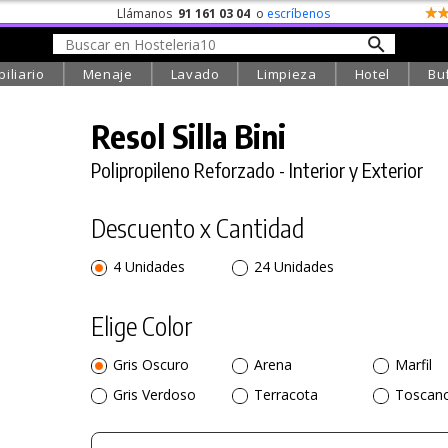
Llámanos
91 161 03 04
o
escríbenos
iliario
Menaje
Lavado
Limpieza
Hotel
Bu
Resol Silla Bini
Polipropileno Reforzado - Interior y Exterior
Descuento x Cantidad
4 Unidades
24 Unidades
Elige Color
Gris Oscuro
Arena
Marfil
Gris Verdoso
Terracota
Toscan