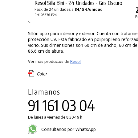
Resol Silla Bini - 24 Unidades - Gris Oscuro
Pack de 24 unidades a
84,15 €/unidad
Ref. 05376.P24
P
Sillón apto para interior y exterior. Cuenta con tratami
protección UV. Está fabricado en polipropileno reforza
vidrio. Sus dimensiones son 60 cm de ancho, 60 cm de
86,6 cm de altura.
Ver más productos de
Resol
.
Color
Llámanos
91 161 03 04
De lunes a viernes de 8:30-19 h
Consúltanos por WhatsApp