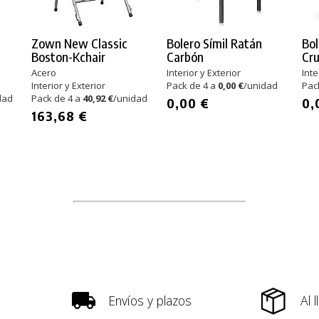
Zown New Classic
Bolero Símil Ratán
Bol
Boston-Kchair
Carbón
Cr
Acero
Interior y Exterior
Inte
Interior y Exterior
Pack de 4 a
0,00 €
/unidad
Pac
dad
Pack de 4 a
40,92 €
/unidad
0,00 €
0,
163,68 €
Envíos y plazos
Al 