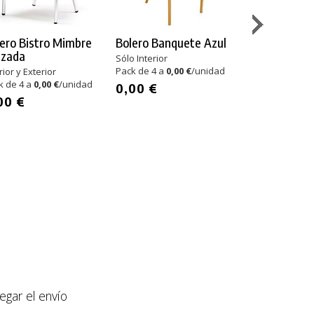
ero Bistro Mimbre
Bolero Banquete Azul
Garbar Fres
uzada
Brazos
Sólo Interior
Pack de 4 a
0,00 €
/unidad
rior y Exterior
Polipropileno
k de 4 a
0,00 €
/unidad
Interior y Exteri
0,00 €
Pack de 17 a
00 €
51,00 €
/unidad
867,00 €
llegar el envío