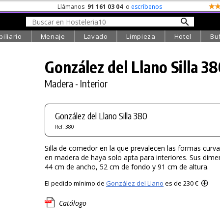
Llámanos
91 161 03 04
o
escríbenos
iliario
Menaje
Lavado
Limpieza
Hotel
Bu
González del Llano Silla 3
Madera - Interior
González del Llano Silla 380
Ref. 380
Silla de comedor en la que prevalecen las formas curva
en madera de haya solo apta para interiores. Sus dim
44 cm de ancho, 52 cm de fondo y 91 cm de altura.
El pedido mínimo de
González del Llano
es de 230 €
Catálogo