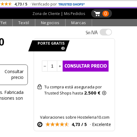
4,73 / 5
· Verificado por
0
Zona de Cliente
|
Mis Pedidos
ffet
Textil
Negocios
Marcas
IVA
Sin
80
PORTE GRATIS
–
+
Consultar
precio
Tu compra está asegurada por
s. Fabricada
2.500 €
Trusted Shops hasta
ensiones son
Valoraciones sobre Hosteleria10.com
4,73 / 5
· Excelente