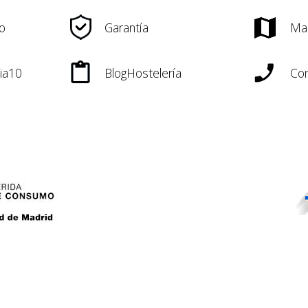
o
Garantía
Ma
ia10
BlogHostelería
Con