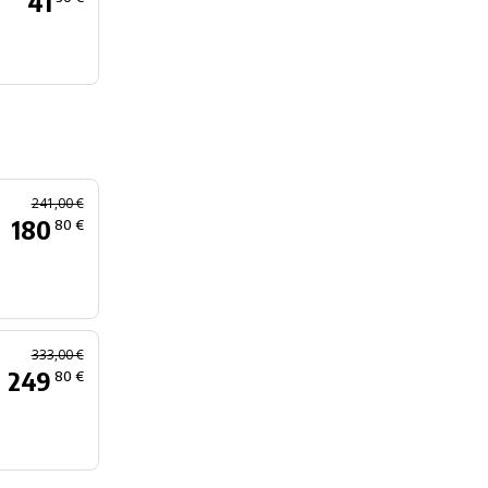
41
241,00 €
180
80 €
333,00 €
249
80 €