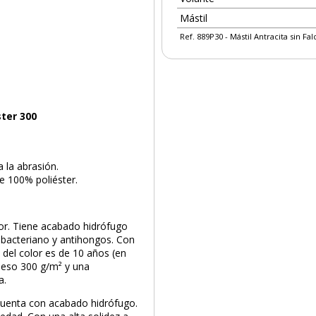
Mástil
Ref. 889P30 - Mástil Antracita sin Fa
ster 300
 la abrasión.
e 100% poliéster.
rior. Tiene acabado hidrófugo
tibacteriano y antihongos. Con
ez del color es de 10 años (en
peso 300 g/m² y una
a.
. Cuenta con acabado hidrófugo.