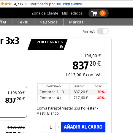
4,73 / 5
· Verificado por
0
Zona de Cliente
|
Mis Pedidos
ffet
Textil
Negocios
Marcas
IVA
Sin
r 3x3
PORTE GRATIS
1.196,00 €
837
20 €
1.013,00 € con IVA
CANTIDAD
PRECIO
DESC
Comprar 1 - 3
837,20 €
– 30%
1.196,00 €
837
Comprar 4 +
717,60 €
– 40%
20 €
Conva Parasol Máster 3x3 Poliéster -
Mástil Blanco
1.196,00 €
–
+
20 €