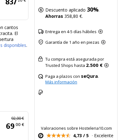
837
30%
Descuento aplicado
.
Ahorras
358,80 €.
on cantos
Entrega en 4-5 días hábiles
acita. El
pertura
Garantía de 1 año en piezas
s disponibles
.
Tu compra está asegurada por
2.500 €
Trusted Shops hasta
seQura
Paga a plazos con
.
Más información
92,00 €
69
00 €
Valoraciones sobre Hosteleria10.com
4,73 / 5
· Excelente