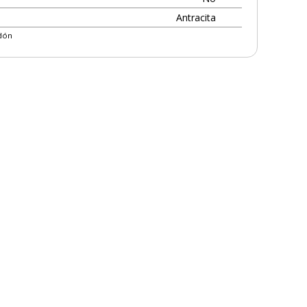
Antracita
ldón