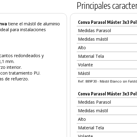
Principales caracter
Conva Parasol Máster 3x3 Poli
onva
tiene el mástil de aluminio
deal para instalaciones
Medidas Parasol
Medidas mástil
Alto
n cantos redondeados y
Material Tela
 3,1 mm.
Volante
zo interior.
o con tratamiento PU.
Mástil
as de refuerzo.
Ref. 889P30 - Mástil Blanco sin Fald
Conva Parasol Máster 3x3 Poli
Medidas Parasol
Medidas mástil
Alto
Material Tela
Volante