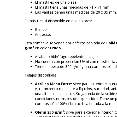
El mástil es de una pieza.
El mástil tiene unas medidas de 71 x 71 mm.
Las varillas tienen unas medidas de 20 x 35 mm.
El mástil está disponible en dos colores:
Blanco.
Antracita.
Esta sombrilla se vende por defecto con tela de
Polié
g/m²
en color
Crudo
:
Acabado hidrófugo repelente al agua.
No cuenta con protección UV ni con resistencia a
Tiene un peso de 300 g/m² y una composición d
Telajes disponibles:
Acrílico Masa Forte:
sirve para exterior e inte
y tratamiento repelente a líquidos, suciedad, an
una alta solidez a la luz. Su garantía de la solid
condiciones normales de exposición). Tiene un 
composición 100% fibra acrílica tintada a la mas
Olefin 250 g/m²:
sirve para exterior e interior