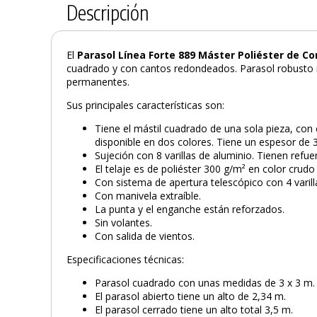
Descripción
El
Parasol Línea Forte 889 Máster Poliéster de C
cuadrado y con cantos redondeados. Parasol robusto i
permanentes.
Sus principales características son:
Tiene el mástil cuadrado de una sola pieza, co
disponible en dos colores. Tiene un espesor de
Sujeción con 8 varillas de aluminio. Tienen refuer
El telaje es de poliéster 300 g/m² en color crud
Con sistema de apertura telescópico con 4 varill
Con manivela extraíble.
La punta y el enganche están reforzados.
Sin volantes.
Con salida de vientos.
Especificaciones técnicas:
Parasol cuadrado con unas medidas de 3 x 3 m.
El parasol abierto tiene un alto de 2,34 m.
El parasol cerrado tiene un alto total 3,5 m.