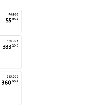
79,80 €
55
86 €
475,90 €
333
20 €
515,20 €
360
60 €