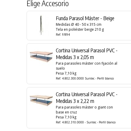
Elige Accesorio
Funda Parasol Máster - Beige
Medidas Ø 40 - 50 x 315 cm
Tela en poliéster beige 210 g
Ref. F/894
Cortina Universal Parasol PVC -
Medidas 3 x 2,05 m
Para parasoles máster con fijación al
suelo
Pesa 7,10 kg
Ref. 4.802.300.0000 Suntec - Perfil blanco
Cortina Universal Parasol PVC -
Medidas 3 x 2,22 m
Para parasoles máster o giant con
base en cruz
Pesa 7,10 kg
PRODUCTO AÑADIDO AL CARRITO
Ref. 4.802.310.0000 - Suntec - Perfil blanco