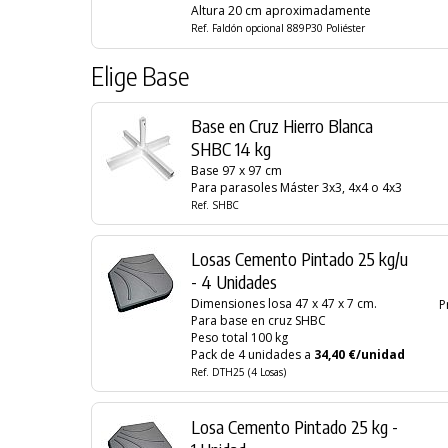
Altura 20 cm aproximadamente
Ref. Faldón opcional 889P30 Poliéster
Elige Base
Base en Cruz Hierro Blanca
SHBC 14 kg
Base 97 x 97 cm
Para parasoles Máster 3x3, 4x4 o 4x3
Ref. SHBC
Losas Cemento Pintado 25 kg/u
- 4 Unidades
Dimensiones losa 47 x 47 x 7 cm.
P
Para base en cruz SHBC
Peso total 100 kg
Pack de 4 unidades a
34,40 €/unidad
Ref. DTH25 (4 Losas)
Losa Cemento Pintado 25 kg -