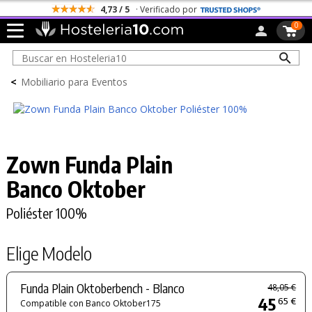
4,73 / 5
· Verificado por
0
<
Mobiliario para Eventos
Zown Funda Plain
Banco Oktober
Poliéster 100%
Elige Modelo
Funda Plain Oktoberbench - Blanco
48,05 €
45
65 €
Compatible con Banco Oktober175