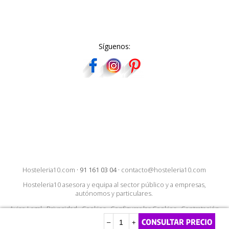
Síguenos:
Hosteleria10.com
·
91 161 03 04
·
contacto@hosteleria10.com
Hosteleria10 asesora y equipa al sector público y a empresas,
autónomos y particulares.
Aviso Legal
·
Privacidad
·
Cookies
·
Configurar las Cookies
·
Contratación
–
+