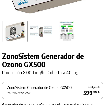
ZonoSistem Generador de
Ozono GX500
Producción 8.000 mg/h - Cobertura 40 m²
ZonoSistem Generador de Ozono GX500
631,20 €
599
60 €
Ref. FABGAMGX.0003
Generador de ozono diseñado para eliminar malos olores y