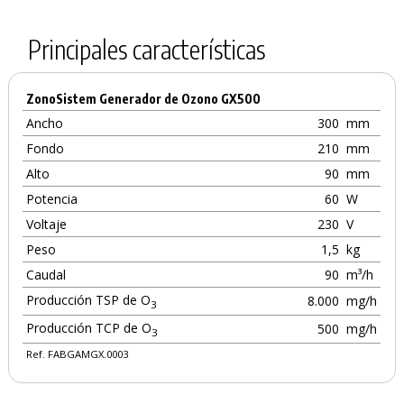
Principales características
ZonoSistem Generador de Ozono GX500
Ancho
300
mm
Fondo
210
mm
Alto
90
mm
Potencia
60
W
Voltaje
230
V
Peso
1,5
kg
Caudal
90
m³/h
Producción TSP de O
8.000
mg/h
3
Producción TCP de O
500
mg/h
3
Ref. FABGAMGX.0003