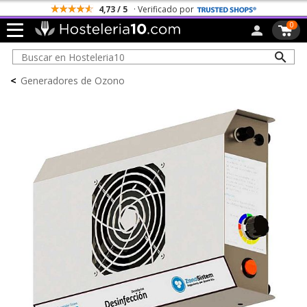
4,73 / 5
· Verificado por
0
<
Generadores de Ozono