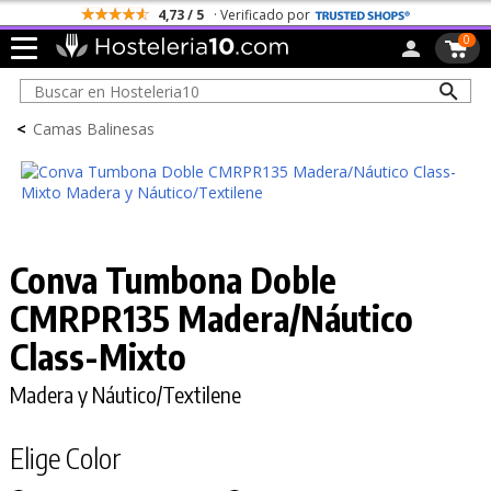
4,73 / 5
· Verificado por
0
<
Camas Balinesas
Conva Tumbona Doble
CMRPR135 Madera/Náutico
Class-Mixto
Madera y Náutico/Textilene
Elige Color