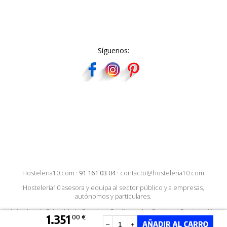
Síguenos:
Hosteleria10.com
·
91 161 03 04
·
contacto@hosteleria10.com
Hosteleria10 asesora y equipa al sector público y a empresas,
autónomos y particulares.
Aviso Legal
·
Privacidad
·
Cookies
·
Configurar las Cookies
·
Contratación
1.351
00 €
–
+