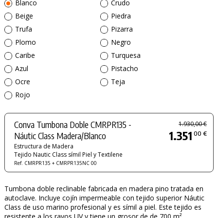
Blanco
Crudo
Beige
Piedra
Trufa
Pizarra
Plomo
Negro
Caribe
Turquesa
Azul
Pistacho
Ocre
Teja
Rojo
Conva Tumbona Doble CMRPR135 -
1.930,00 €
1.351
00 €
Náutic Class Madera/Blanco
Estructura de Madera
Tejido Nautic Class símil Piel y Textilene
Ref. CMRPR135 + CMRPR135NC 00
Tumbona doble reclinable fabricada en madera pino tratada en
autoclave. Incluye cojín impermeable con tejido superior Náutic
Class de uso marino profesional y es símil a piel. Este tejido es
resistente a los rayos UV y tiene un grosor de de 700 m².