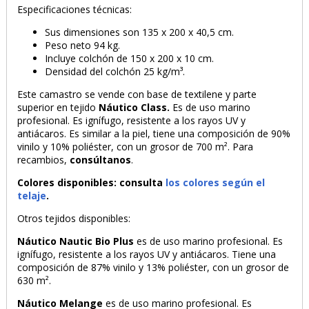
Especificaciones técnicas:
Sus dimensiones son 135 x 200 x 40,5 cm.
Peso neto 94 kg.
Incluye colchón de 150 x 200 x 10 cm.
Densidad del colchón 25 kg/m³.
Este camastro se vende con base de textilene y parte
superior en tejido
Náutico Class.
Es de uso marino
profesional. Es ignífugo, resistente a los rayos UV y
antiácaros. Es similar a la piel, tiene una composición de 90%
PRODUCTO AÑADIDO AL CARRITO
vinilo y 10% poliéster, con un grosor de 700 m². Para
recambios,
consúltanos
.
Colores disponibles: consulta
los colores según el
telaje
.
Otros tejidos disponibles:
Náutico Nautic Bio Plus
es de uso marino profesional. Es
ignífugo, resistente a los rayos UV y antiácaros. Tiene una
composición de 87% vinilo y 13% poliéster, con un grosor de
630 m².
Náutico Melange
es de uso marino profesional. Es