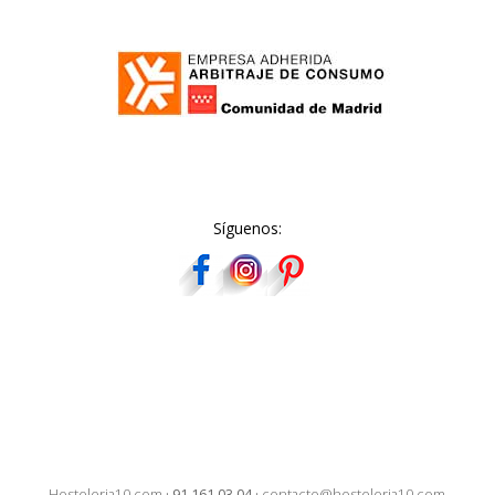
Síguenos:
Hosteleria10.com
·
91 161 03 04
·
contacto@hosteleria10.com