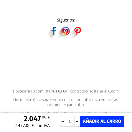
Síguenos:
Hosteleria10.com
·
91 161 03 04
·
contacto@hosteleria10.com
Hosteleria10 asesora y equipa al sector público y a empresas,
autónomos y particulares.
Aviso Legal
·
Privacidad
·
Cookies
·
Configurar las Cookies
·
Contratación
2.047
00 €
–
+
2.477,00 € con IVA