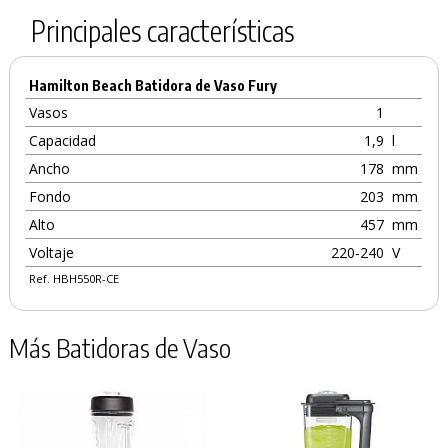
Principales características
Hamilton Beach Batidora de Vaso Fury
Vasos
1
Capacidad
1,9
l
Ancho
178
mm
Fondo
203
mm
Alto
457
mm
Voltaje
220-240
V
Ref. HBH550R-CE
Más Batidoras de Vaso