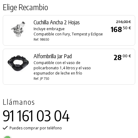
Elige Recambio
Cuchilla Ancha 2 Hojas
216,00 €
168
50 €
Incluye embrague
Compatible con Fury, Tempest y Eclipse
Ref. 98650
Alfombrilla Jar Pad
28
00 €
Compatible con el vaso de
policarbonato 1,4 litros y el vaso
espumador de leche en frío
Ref. JP 750
Llámanos
91 161 03 04
Puedes comprar por teléfono