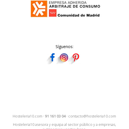
Síguenos:
Hosteleria10.com
·
91 161 03 04
·
contacto@hosteleria10.com
Hosteleria10 asesora y equipa al sector público y a empresas,