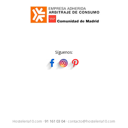
Síguenos:
Hosteleria10.com
·
91 161 03 04
·
contacto@hosteleria10.com