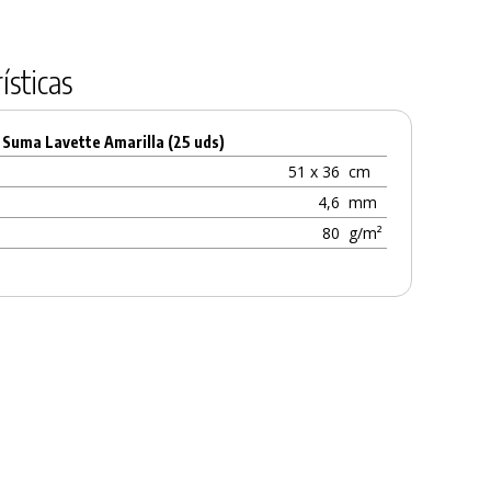
ísticas
 Suma Lavette Amarilla (25 uds)
51 x 36
cm
4,6
mm
80
g/m²