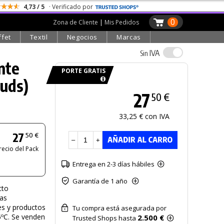
4,73 / 5
· Verificado por
0
Zona de Cliente
|
Mis Pedidos
ffet
Textil
Negocios
Marcas
IVA
Sin
nte
PORTE GRATIS
 uds)
27
50 €
33,25 € con IVA
27
50 €
–
+
recio del Pack
Entrega en 2-3 días hábiles
Garantía de 1 año
cto
gas
es y productos
Tu compra está asegurada por
5ºC. Se venden
2.500 €
Trusted Shops hasta