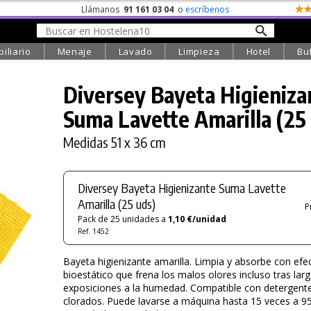
Llámanos
91 161 03 04
o
escríbenos
iliario
Menaje
Lavado
Limpieza
Hotel
Bu
Diversey Bayeta Higieniza
Suma Lavette Amarilla (25
Medidas 51 x 36 cm
Diversey Bayeta Higienizante Suma Lavette
Amarilla (25 uds)
P
Pack de 25 unidades a
1,10 €/unidad
Ref. 1452
Bayeta higienizante amarilla. Limpia y absorbe con efe
bioestático que frena los malos olores incluso tras lar
exposiciones a la humedad. Compatible con detergent
clorados. Puede lavarse a máquina hasta 15 veces a 9