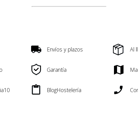
Envíos y plazos
Al 
o
Garantía
Ma
ia10
BlogHostelería
Con