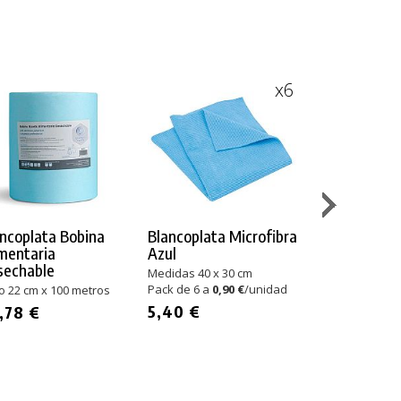
x6
ncoplata Bobina
Blancoplata Microfibra
Blancoplata
mentaria
Azul
Punto Gris
sechable
Medidas 40 x 30 cm
Rollo 32 cm x 2
Pack de 6 a
0,90 €
/unidad
lo 22 cm x 100 metros
14,66 €
5,40 €
,78 €