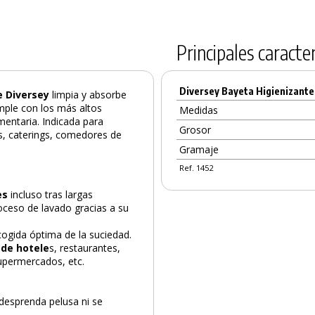
Principales caracter
Diversey Bayeta Higienizante
e Diversey
limpia y absorbe
mple con los más altos
Medidas
mentaria. Indicada para
Grosor
es, caterings, comedores de
Gramaje
Ref. 1452
es
incluso tras largas
oceso de lavado gracias a su
cogida óptima de la suciedad.
 de hotele
s, restaurantes,
upermercados, etc.
desprenda pelusa ni se