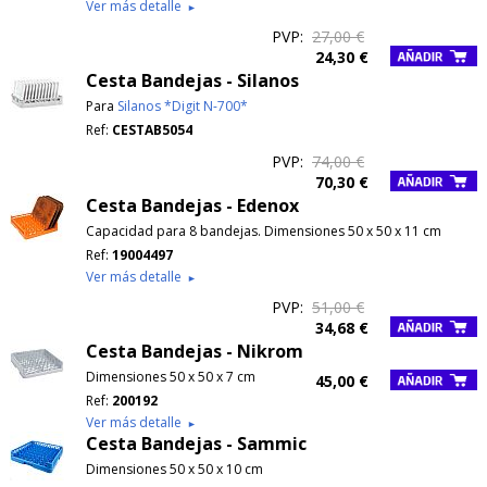
Ver más detalle
►
PVP:
27,00 €
24,30 €
Cesta Bandejas - Silanos
Para
Silanos *Digit N-700*
Ref:
CESTAB5054
PVP:
74,00 €
70,30 €
Cesta Bandejas - Edenox
Capacidad para 8 bandejas. Dimensiones 50 x 50 x 11 cm
Ref:
19004497
Ver más detalle
►
PVP:
51,00 €
34,68 €
Cesta Bandejas - Nikrom
Dimensiones 50 x 50 x 7 cm
45,00 €
Ref:
200192
Ver más detalle
►
Cesta Bandejas - Sammic
Dimensiones 50 x 50 x 10 cm