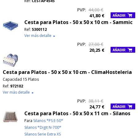
Ref:
CESTAP4545
PVP:
44,00 €
41,80 €
Cesta para Platos - 50 x 50 x 10 cm - Sammic
Ref:
5300112
Ver más detalle
►
PVP:
27,00 €
20,25 €
Cesta para Platos - 50 x 50 x 10 cm - ClimaHosteleria
Capacidad 15 Platos
Ref:
972102
Ver más detalle
►
PVP:
38,11 €
24,77 €
Cesta para Platos - 50 x 50 x 11 cm - Silanos
Para
Silanos *PS E-50*
Silanos *Digit N-700*
Silanos Serie Extra XS