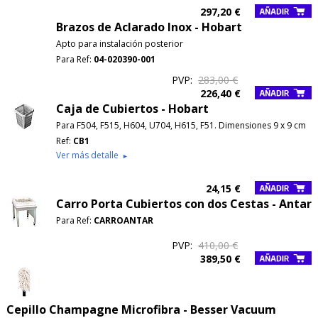
297,20 €
Brazos de Aclarado Inox - Hobart
Apto para instalación posterior
Para Ref:
04-020390-001
PVP:
283,00 €
226,40 €
Caja de Cubiertos - Hobart
Para F504, F515, H604, U704, H615, F51. Dimensiones 9 x 9 cm
Ref:
CB1
Ver más detalle
►
24,15 €
Carro Porta Cubiertos con dos Cestas - Antar
Para Ref:
CARROANTAR
PVP:
410,00 €
389,50 €
Cepillo Champagne Microfibra - Besser Vacuum