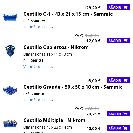
129,20 €
Cestillo C-1 - 43 x 21 x 15 cm - Sammic
Ref:
5300125
Ver más detalle
►
PVP:
16,00 €
12,00 €
Cestillo Cubiertos - Nikrom
Dimensiones 11 x 11 x 13 cm
Ref:
200124
Ver más detalle
►
5,00 €
Cestillo Grande - 50 x 50 x 10 cm - Sammic
Ref:
5300130
Ver más detalle
►
PVP:
27,00 €
20,25 €
Cestillo Múltiple - Nikrom
Dimensiones 48 x 23 x 14 cm
40,00 €