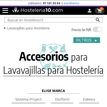
4,73 / 5
· Verificado por
0
<
Lavavajillas para Hostelería
IVA
Precios Sin
FILTROS
►
Accesorios
para
Lavavajillas para Hostelería
ELIGE MARCA
Sistema Project
Distform
Edenox