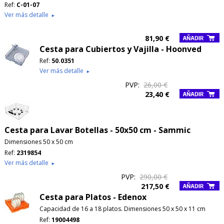
Ref:
C-01-07
Ver más detalle
►
81,90 €
Cesta para Cubiertos y Vajilla - Hoonved
Ref:
50.0351
Ver más detalle
►
PVP:
26,00 €
23,40 €
Cesta para Lavar Botellas - 50x50 cm - Sammic
Dimensiones 50 x 50 cm
Ref:
2319854
Ver más detalle
►
PVP:
290,00 €
217,50 €
Cesta para Platos - Edenox
Capacidad de 16 a 18 platos. Dimensiones 50 x 50 x 11 cm
Ref:
19004498