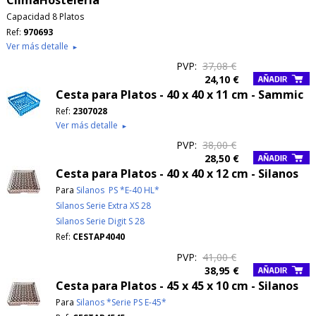
ClimaHosteleria
Capacidad 8 Platos
Ref:
970693
Ver más detalle
►
PVP:
37,08 €
24,10 €
Cesta para Platos - 40 x 40 x 11 cm - Sammic
Ref:
2307028
Ver más detalle
►
PVP:
38,00 €
28,50 €
Cesta para Platos - 40 x 40 x 12 cm - Silanos
Para
Silanos PS *E-40 HL*
Silanos Serie Extra XS 28
Silanos Serie Digit S 28
Ref:
CESTAP4040
PVP:
41,00 €
38,95 €
Cesta para Platos - 45 x 45 x 10 cm - Silanos
Para
Silanos *Serie PS E-45*