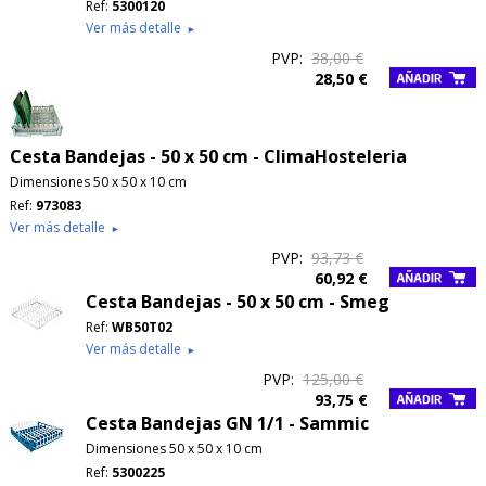
Ref:
5300120
Ver más detalle
►
PVP:
38,00 €
28,50 €
Cesta Bandejas - 50 x 50 cm - ClimaHosteleria
Dimensiones 50 x 50 x 10 cm
Ref:
973083
Ver más detalle
►
PVP:
93,73 €
60,92 €
Cesta Bandejas - 50 x 50 cm - Smeg
Ref:
WB50T02
Ver más detalle
►
PVP:
125,00 €
93,75 €
Cesta Bandejas GN 1/1 - Sammic
Dimensiones 50 x 50 x 10 cm
Ref:
5300225