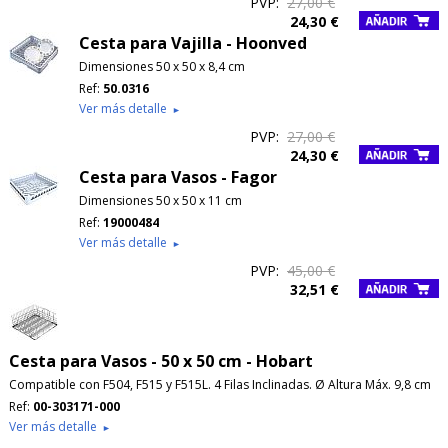
PVP:
27,00 €
24,30 €
Cesta para Vajilla - Hoonved
Dimensiones 50 x 50 x 8,4 cm
Ref:
50.0316
Ver más detalle
►
PVP:
27,00 €
24,30 €
Cesta para Vasos - Fagor
Dimensiones 50 x 50 x 11 cm
Ref:
19000484
Ver más detalle
►
PVP:
45,00 €
32,51 €
Cesta para Vasos - 50 x 50 cm - Hobart
Compatible con F504, F515 y F515L. 4 Filas Inclinadas. Ø Altura Máx. 9,8 cm
Ref:
00-303171-000
Ver más detalle
►