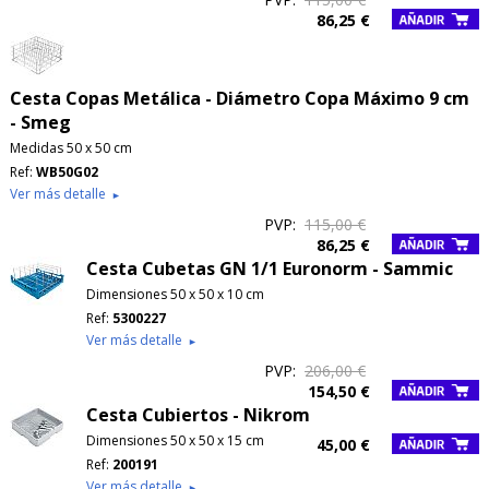
86,25 €
Cesta Copas Metálica - Diámetro Copa Máximo 9 cm
- Smeg
Medidas 50 x 50 cm
Ref:
WB50G02
Ver más detalle
►
PVP:
115,00 €
86,25 €
Cesta Cubetas GN 1/1 Euronorm - Sammic
Dimensiones 50 x 50 x 10 cm
Ref:
5300227
Ver más detalle
►
PVP:
206,00 €
154,50 €
Cesta Cubiertos - Nikrom
Dimensiones 50 x 50 x 15 cm
45,00 €
Ref:
200191
Ver más detalle
►