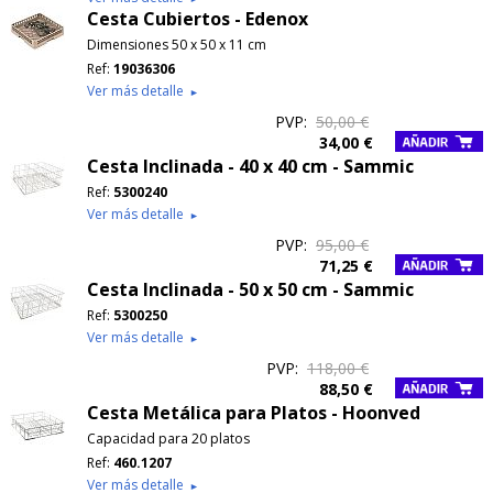
Cesta Cubiertos - Edenox
Dimensiones 50 x 50 x 11 cm
Ref:
19036306
Ver más detalle
►
PVP:
50,00 €
34,00 €
Cesta Inclinada - 40 x 40 cm - Sammic
Ref:
5300240
Ver más detalle
►
PVP:
95,00 €
71,25 €
Cesta Inclinada - 50 x 50 cm - Sammic
Ref:
5300250
Ver más detalle
►
PVP:
118,00 €
88,50 €
Cesta Metálica para Platos - Hoonved
Capacidad para 20 platos
Ref:
460.1207
Ver más detalle
►