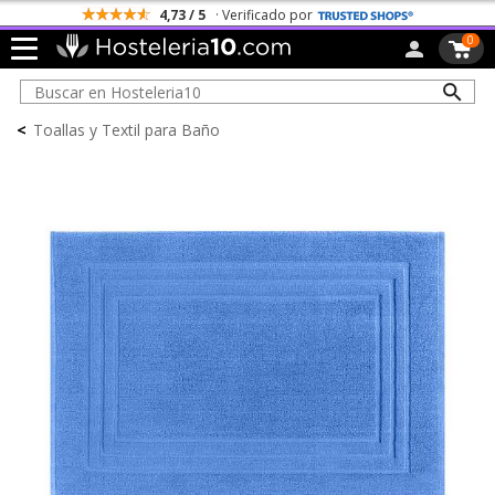
4,73 / 5
· Verificado por
0
<
Toallas y Textil para Baño