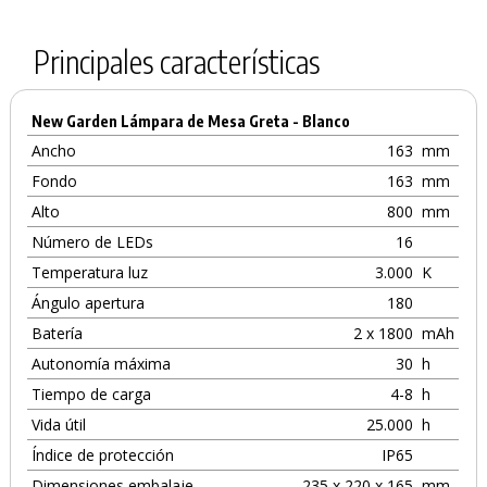
Principales características
New Garden Lámpara de Mesa Greta - Blanco
Ancho
163
mm
Fondo
163
mm
Alto
800
mm
Número de LEDs
16
Temperatura luz
3.000
K
Ángulo apertura
180
Batería
2 x 1800
mAh
Autonomía máxima
30
h
Tiempo de carga
4-8
h
Vida útil
25.000
h
Índice de protección
IP65
Dimensiones embalaje
235 x 220 x 165
mm