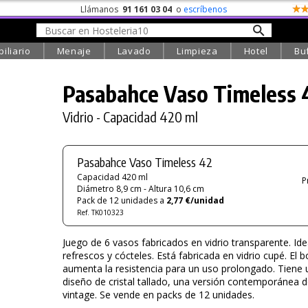
Llámanos
91 161 03 04
o
escríbenos
iliario
Menaje
Lavado
Limpieza
Hotel
Bu
Pasabahce Vaso Timeless 
Vidrio - Capacidad 420 ml
Pasabahce Vaso Timeless 42
Capacidad 420 ml
P
Diámetro 8,9 cm - Altura 10,6 cm
Pack de 12 unidades a
2,77 €/unidad
Ref. TK010323
Juego de 6 vasos fabricados en vidrio transparente. Ide
refrescos y cócteles. Está fabricada en vidrio cupé. El 
aumenta la resistencia para un uso prolongado. Tiene 
diseño de cristal tallado, una versión contemporánea d
vintage. Se vende en packs de 12 unidades.