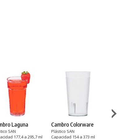
mbro Laguna
Cambro Colorware
Olympia Bajo
stico SAN
Plástico SAN
Vidrio
acidad 177,4 a 295,7 ml
Capacidad 154 a 373 ml
Capacidad 285 