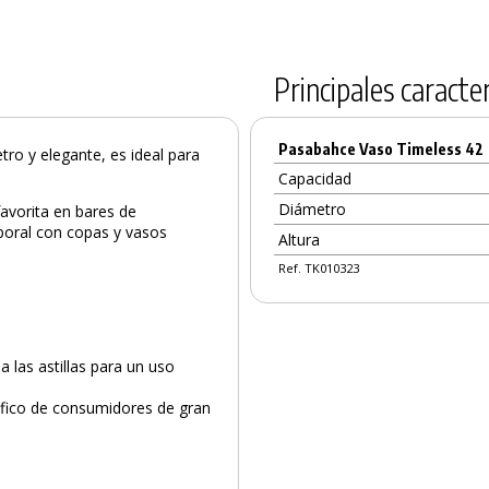
Principales caracter
Pasabahce Vaso Timeless 42
etro y elegante, es ideal para
Capacidad
Diámetro
favorita en bares de
poral con copas y vasos
Altura
Ref. TK010323
 las astillas para un uso
ráfico de consumidores de gran
PRODUCTO AÑADIDO AL CARRITO