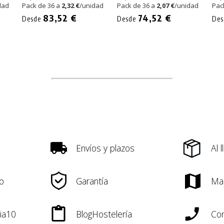
dad
Pack de 36 a
2,32 €
/unidad
Pack de 36 a
2,07 €
/unidad
Pac
83,52 €
74,52 €
Desde
Desde
De
Envíos y plazos
Al 
o
Garantía
Ma
ia10
BlogHostelería
Con