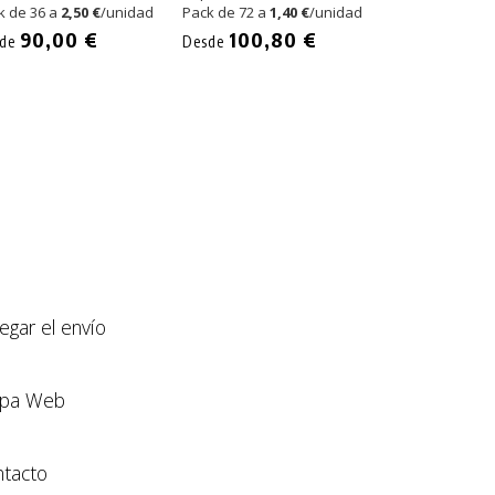
k de 36 a
2,50 €
/unidad
Pack de 72 a
1,40 €
/unidad
Pack de 48 a
1,
90,00 €
100,80 €
57,60 €
sde
Desde
llegar el envío
pa Web
tacto