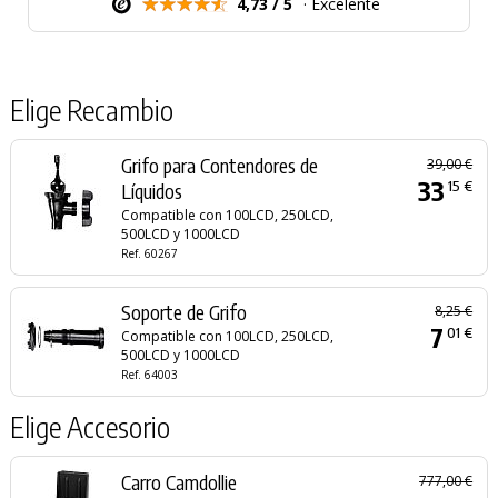
4,73 / 5
· Excelente
Elige Recambio
Grifo para Contendores de
39,00 €
33
15 €
Líquidos
Compatible con 100LCD, 250LCD,
500LCD y 1000LCD
Ref. 60267
Soporte de Grifo
8,25 €
7
01 €
Compatible con 100LCD, 250LCD,
500LCD y 1000LCD
Ref. 64003
Elige Accesorio
Carro Camdollie
777,00 €